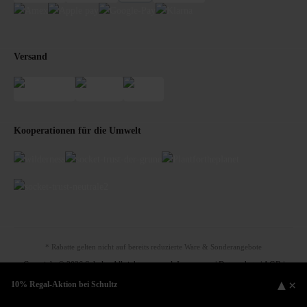
Versand
Kooperationen für die Umwelt
* Rabatte gelten nicht auf bereits reduzierte Ware & Sonderangebote
Copyright © 2026 Schultz. All rights reserved.
Impressum
|
Datenschutz
|
AGB
|
Bildnachweise
▲
×
10% Regal-Aktion bei Schultz