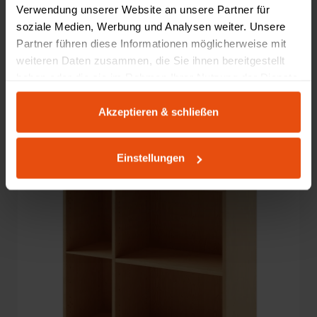
Verwendung unserer Website an unsere Partner für
Classic PLUS Schließfachschrank, 12 Fächer, 120 cm
soziale Medien, Werbung und Analysen weiter. Unsere
862,20 €
Partner führen diese Informationen möglicherweise mit
weiteren Daten zusammen, die Sie ihnen bereitgestellt
1 Bewertung
haben oder die sie im Rahmen Ihrer Nutzung der Dienste
Durchschnittliche Bewertung von 5 von 5 Sternen
gesammelt haben.
+4
Konfigurator
Akzeptieren & schließen
Einstellungen