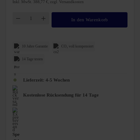
Inkl. MwSt. 388,77 €, zzgl. Versandkosten
Produkt Anzahl: Gib den gewünschten Wert ei
In den Warenkorb
10 Jahre Garantie
CO₂ voll kompensiert
14 Tage testen
Lieferzeit:
4-5 Wochen
Kostenlose Rücksendung für 14 Tage
Spe