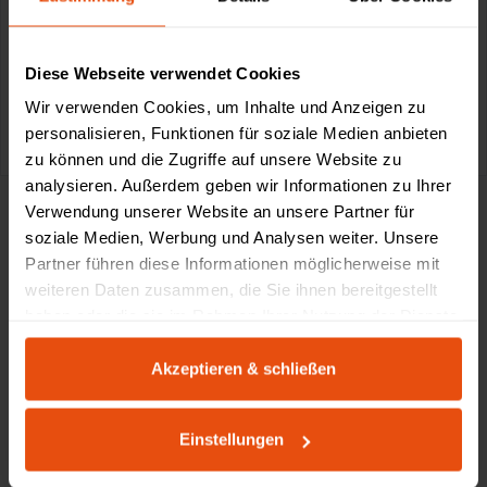
Diese Webseite verwendet Cookies
Wir verwenden Cookies, um Inhalte und Anzeigen zu
0611-18 55 180
service@schultz.de
personalisieren, Funktionen für soziale Medien anbieten
zu können und die Zugriffe auf unsere Website zu
analysieren. Außerdem geben wir Informationen zu Ihrer
Verwendung unserer Website an unsere Partner für
soziale Medien, Werbung und Analysen weiter. Unsere
Partner führen diese Informationen möglicherweise mit
Made by Schultz
weiteren Daten zusammen, die Sie ihnen bereitgestellt
haben oder die sie im Rahmen Ihrer Nutzung der Dienste
gesammelt haben.
Akzeptieren & schließen
Einstellungen