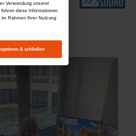
g Studio
hrer Verwendung unserer
 führen diese Informationen
ie im Rahmen Ihrer Nutzung
eptieren & schließen