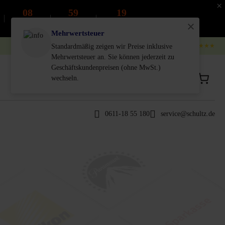
×
08
59
17
STUNDEN
MINUTEN
SEKUNDEN
Mehrwertsteuer
4.9
4.8
★★★★★
Standardmäßig zeigen wir Preise inklusive
Mehrwertsteuer an. Sie können jederzeit zu
Geschäftskundenpreisen (ohne MwSt.)
Privatkunde
Geschäftskunde
wechseln.
inkl. MwSt.
Exkl. MwSt.
0611-18 55 180
service@schultz.de