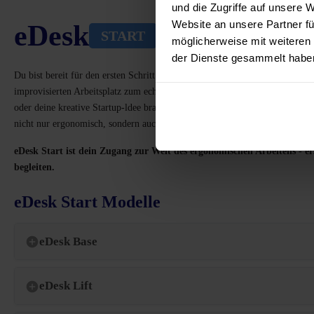
und die Zugriffe auf unsere 
Website an unsere Partner fü
eDesk
START
möglicherweise mit weiteren
der Dienste gesammelt habe
Du bist bereit für den ersten Schritt in eine gesündere Arbeitsweise - oh
improvisierten Arbeitsplatz zum echten Home-Office-Setup. Einfach, robust 
oder deine kreative Startup-ldee brauchst. Die fünf modernen Plattendekor
nicht nur ergonomisch, sondern auch ein Teil deines Lifestyles.
eDesk Start ist dein Zugang zur Welt des ergonomischen Arbeitens - er
begleiten.
eDesk Start Modelle
eDesk Base
eDesk Lift