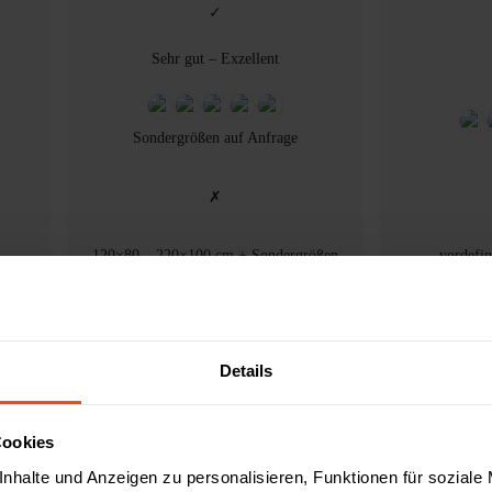
✓
Sehr gut – Exzellent
Sondergrößen auf Anfrage
✗
120×80 – 220×100 cm + Sondergrößen
vordefin
5–10 Jahre
Details
Cookies
nhalte und Anzeigen zu personalisieren, Funktionen für soziale