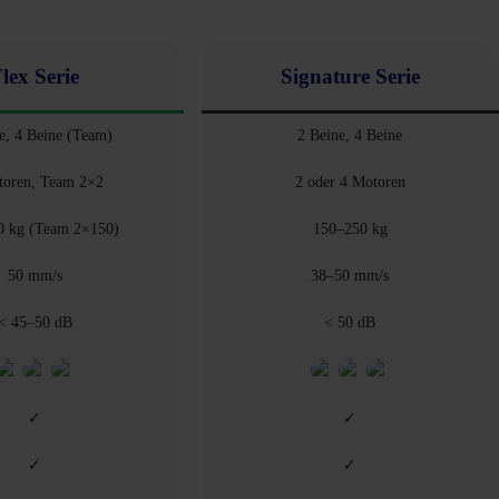
lex Serie
Signature Serie
e, 4 Beine (Team)
2 Beine, 4 Beine
toren, Team 2×2
2 oder 4 Motoren
0 kg (Team 2×150)
150–250 kg
50 mm/s
38–50 mm/s
< 45–50 dB
< 50 dB
✓
✓
✓
✓