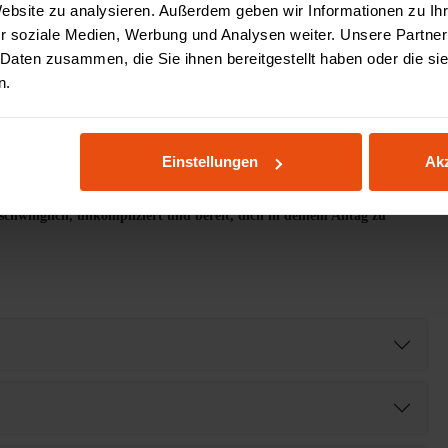
Website zu analysieren. Außerdem geben wir Informationen zu I
r soziale Medien, Werbung und Analysen weiter. Unsere Partner
 Daten zusammen, die Sie ihnen bereitgestellt haben oder die s
n.
ne dein Budget zu sprengen? Mit eDesk Start machst du den Sprung vom
und stylish - genau das, was du für deinen Studienalltag, dein erstes Büro
e passen in jedes Zimmer, von WG bis Loft. So bleibt dein Arbeitsplatz
Einstellungen
Akz
schwinglich, unkompliziert und bereit, dich in deinem Alltag zu