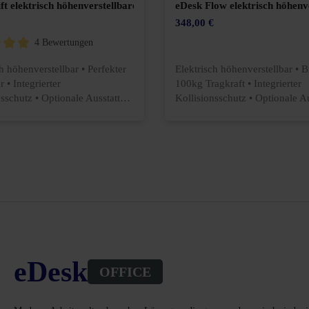
ft elektrisch höhenverstellbarer Schreibtisch
eDesk Flow elektrisch höhenve
348,00 €
4 Bewertungen
ittliche Bewertung von 5 von 5 Sternen
h höhenverstellbar • Perfekter
Elektrisch höhenverstellbar • B
r • Integrierter
100kg Tragkraft • Integrierter
nsschutz • Optionale Ausstattun
Kollisionsschutz • Optionale Aus
eDesk
OFFICE