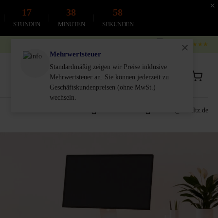
×
17
38
56
STUNDEN
MINUTEN
SEKUNDEN
4.9
4.8
★★★★★
Mehrwertsteuer
Standardmäßig zeigen wir Preise inklusive
Privatkunde
Geschäftskunde
Mehrwertsteuer an. Sie können jederzeit zu
inkl. MwSt.
Exkl. MwSt.
Geschäftskundenpreisen (ohne MwSt.)
wechseln.
0611-18 55 180
service@schultz.de