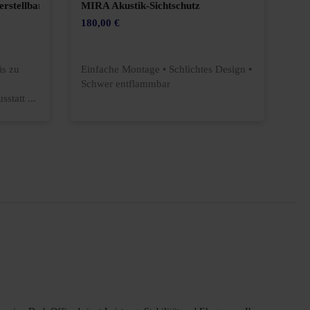
rstellbarer Schreibtisch
MIRA Akustik-Sichtschutz
Du
180,00 €
132
Dur
is zu
Einfache Montage • Schlichtes Design •
Sch
Schwer entflammbar
Fle
statt ...