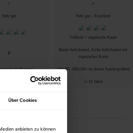
✓
✓
Sehr gut
Sehr gut – Exzellent
Vollholz + organische Kante
Buche hell/dunkel, Eiche hell/dunkel mit
✗
organischer Kante
ierte Spezialformen
160x80, 200x100 cm (keine Sondergrößen)
10 Jahre
5–10 Jahre
Über Cookies
 Medien anbieten zu können