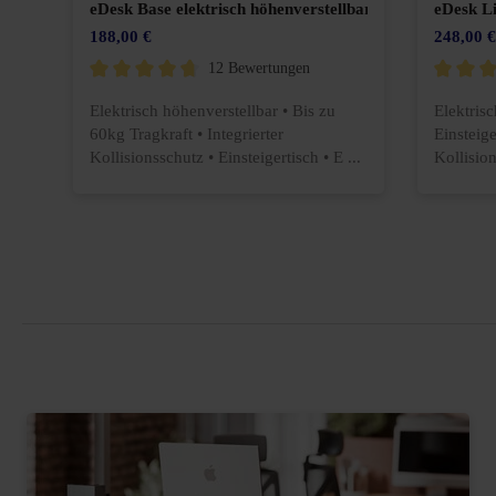
eDesk Base elektrisch höhenverstellbarer Schreibtisch
eDesk Li
188,00 €
248,00 €
12 Bewertungen
Durchschnittliche Bewertung von 4.7 von 5 Sternen
Durchschn
re
Elektrisch höhenverstellbar • Bis zu
Elektrisc
60kg Tragkraft • Integrierter
Einsteige
Kollisionsschutz • Einsteigertisch • E ...
Kollisio
...