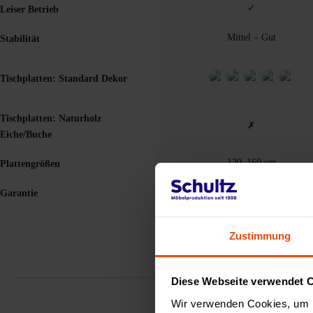
✓
Leiser Betrieb
Mittel – Gut
Stabilität
Tischplatten: Standard Dekor
Tischplatten: Naturholz
✗
Eiche/Buche
120–160 cm
Plattengrößen
2 Jahre
Garantie
Zustimmung
Diese Webseite verwendet 
Wir verwenden Cookies, um I