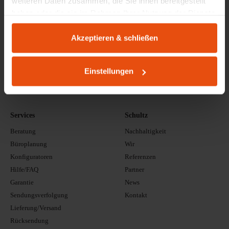
weiteren Daten zusammen, die Sie ihnen bereitgestellt
haben oder die sie im Rahmen Ihrer Nutzung der Dienste
gesammelt haben.
Akzeptieren & schließen
Einstellungen
Services
Schultz
Beratung
Nachhaltigkeit
Büroplanung
Wir
Konfiguratoren
Referenzen
Hilfe/FAQ
Partner
Garantie
News
Sendungsverfolgung
Kontakt
Lieferung/Versand
Rücksendung