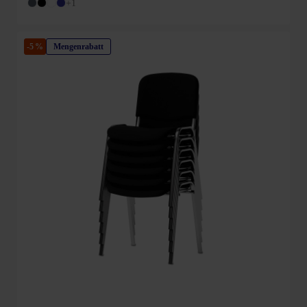
+1
-5 %
Mengenrabatt