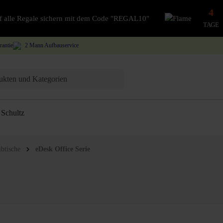
4
auf alle Regale sichern mit dem Code "REGAL10"
TAGE
rantie
2 Mann Aufbauservice
Schultz
ibtische
eDesk Office Serie