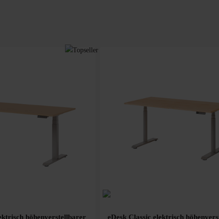
ektrisch höhenverstellbarer
eDesk Classic elektrisch höhenvers