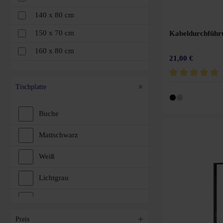
140 x 80 cm
Weißaluminium
150 x 70 cm
Kabeldurchführ
160 x 80 cm
21,00 €
180 x 80 cm
Durchschnittliche 
180 x 90 cm
Tischplatte
200 x 80 cm
Buche
200 x 100 cm
Mattschwarz
220 x 100 cm
Weiß
Lichtgrau
Grau
Preis
Kirschbaum