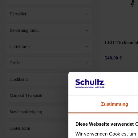
Schwarz
Hersteller
Bewertung mind.
LED Tischleuch
Gestellfarbe
548,00 €
Größe
Tischbeine
Material Tischplatte
Zustimmung
Sonderanfertigung
Diese Webseite verwendet 
Gestellform
Wir verwenden Cookies, um I