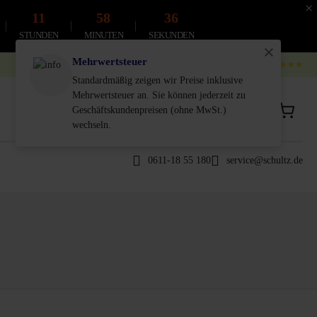
×
11
58
35
STUNDEN
MINUTEN
SEKUNDEN
Mehrwertsteuer
4.9
4.8
★★★★★
Standardmäßig zeigen wir Preise inklusive
Mehrwertsteuer an. Sie können jederzeit zu
Privatkunde
Geschäftskunde
Geschäftskundenpreisen (ohne MwSt.)
inkl. MwSt.
Exkl. MwSt.
wechseln.
0611-18 55 180
service@schultz.de