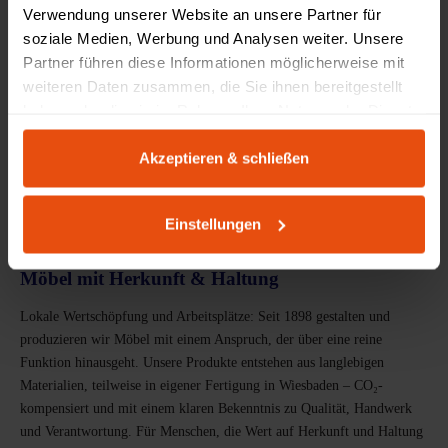
Verwendung unserer Website an unsere Partner für
soziale Medien, Werbung und Analysen weiter. Unsere
Partner führen diese Informationen möglicherweise mit
weiteren Daten zusammen, die Sie ihnen bereitgestellt
haben oder die sie im Rahmen Ihrer Nutzung der Dienste
gesammelt haben.
Akzeptieren & schließen
Einstellungen
PRODUKTDESIGN AUS WIESBADEN
Möbel mit Herkunft & Haltung
Lokale Wertschöpfung und Arbeitsplätze: Seit 1898 gestalten und
produzieren wir Möbel mit einem Anspruch, der über eine reine
Funktion hinausgeht. Unsere Produkte entstehen aus langlebigen
Materialien, teilweise in eigener Fertigung in Wiesbaden – CO₂-
kompensiert und mit einem klaren Bekenntnis zu Qualität, Handwerk
und Verantwortung. Für Menschen, die Wert auf Herkunft und Haltung