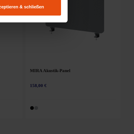
eptieren & schließen
MIRA Akustik-Panel
158,00 €