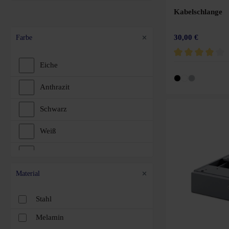
Kabelschlange
30,00 €
Farbe
Eiche
Durchschnittliche 
Anthrazit
Schwarz
Weiß
Braun
Material
Grün
Blau
Stahl
Melamin
Gelb