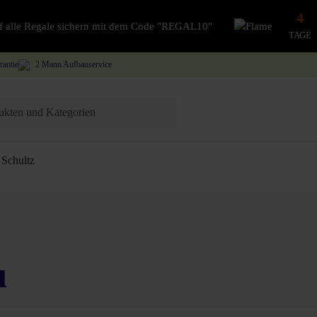
4
auf alle Regale sichern mit dem Code "REGAL10"
TAGE
rantie
2 Mann Aufbauservice
Schultz
u