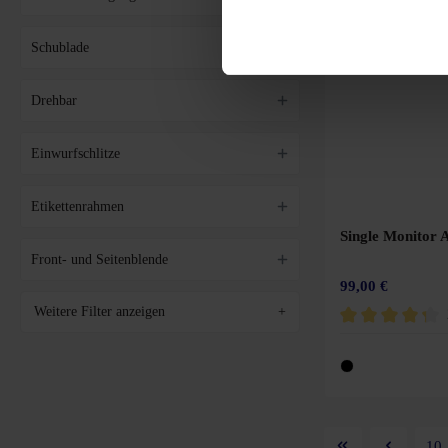
140 x 90 cm
Schublade
140 x 140 cm
140 x 142 cm
Drehbar
140 x 162 cm
Einwurfschlitze
150 x 70 cm
150 x 80 cm
Etikettenrahmen
Single Monitor
150 x 90 cm
Front- und Seitenblende
160 x 60 cm
99,00 €
160/140 x 60/60 cm
Weitere Filter anzeigen
+
Durchschnittliche 
160 x 70 cm
160 x 80 cm
160 x 90 cm
10