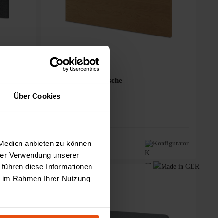
eibtische
Seitenblende für Tische
Über Cookies
70,00 €
 Medien anbieten zu können
nfigurator
Konfigurator
hrer Verwendung unserer
 führen diese Informationen
ie im Rahmen Ihrer Nutzung