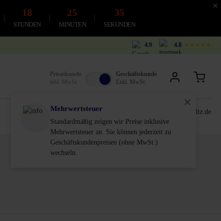
×
18
25
34
STUNDEN
MINUTEN
SEKUNDEN
4.9
4.8
★★★★★
Privatkunde
Geschäftskunde
inkl. MwSt.
Exkl. MwSt.
Mehrwertsteuer
0611-18 55 180
service@schultz.de
Standardmäßig zeigen wir Preise inklusive
Mehrwertsteuer an. Sie können jederzeit zu
Geschäftskundenpreisen (ohne MwSt.)
wechseln.