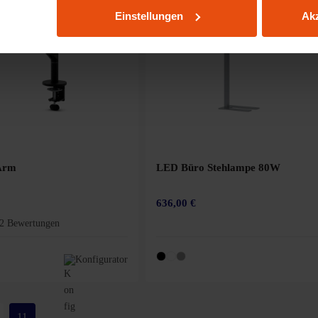
Einstellungen
Akz
 Arm
LED Büro Stehlampe 80W
636,00 €
2 Bewertungen
Bewertung von 4.3 von 5 Sternen
Konfigurator
11