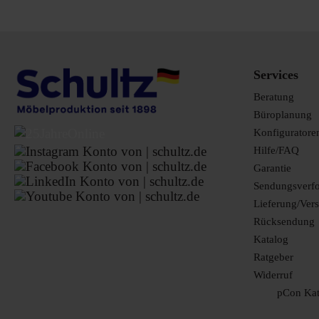
200 x 100 cm
200 x 120 cm
200 x 180 cm
Services
220 x 80 cm
Beratung
Büroplanung
220 x 100 cm
Konfiguratore
280 x 120 cm
Hilfe/FAQ
Garantie
280 x 120-90 cm
Sendungsverf
282 x 244 cm
Lieferung/Ver
Rücksendung
360 x 120 cm
Katalog
360 x 120-90 cm
Ratgeber
Widerruf
Basistisch: 160 x 80 cm
Anbautisch 110 x 60 cm
pCon Kat
Basistisch: 160 x 80 cm