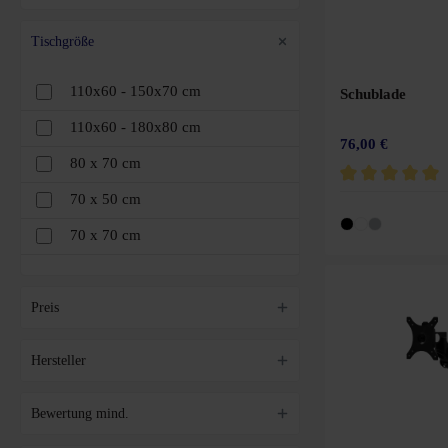
Hellgrau
Tischgröße
Dunkelblau
110x60 - 150x70 cm
Schublade
Hellgrün
110x60 - 180x80 cm
76,00 €
Dunkelgrün
80 x 70 cm
Hellblau
70 x 50 cm
Durchschnittliche 
70 x 70 cm
Dunkelbraun
80 x 60 cm
Orange
80 x 80 cm
Preis
Chrom
110 x 60 cm
Hersteller
Pink
110 x 70 cm
Grau
Bewertung mind.
120 x 26 cm