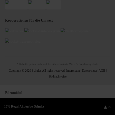
Kooperationen für die Umwelt
* Rabatte gelten nicht auf bereits reduzierte Ware & Sonderangebote
Copyright © 2026 Schultz. All rights reserved.
Impressum
|
Datenschutz
|
AGB
|
Bildnachweise
Büromöbel
Schreibtisch
▲
×
Höhenverstellbarer Schreibtisch
10% Regal-Aktion bei Schultz
Schreibtischgestell