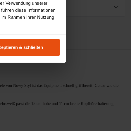
hrer Verwendung unserer
ng
 führen diese Informationen
ie im Rahmen Ihrer Nutzung
urator
eptieren & schließen
ele von Nowy Styl ist das Equipment schnell griffbereit. Genau wie die
kehrsweiß passt die 15 cm hohe und 11 cm breite Kopfhörerhalterung