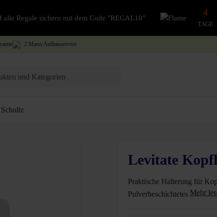
4
auf alle Regale sichern mit dem Code "REGAL10"
TAGE
rantie
2 Mann Aufbauservice
Schultz
Levitate Kopfh
Praktische Halterung für Kopf
Pulverbeschichtetes