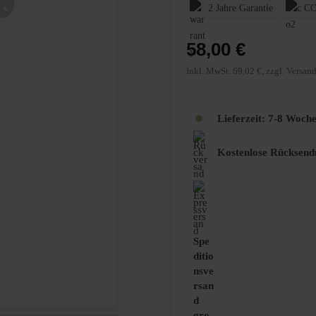
2 Jahre Garantie
CO
58,00 €
Inkl. MwSt. 69,02 €, zzgl. Versan
Lieferzeit:
7-8 Woch
Kostenlose Rücksend
Spe
ditio
nsve
rsan
d
gro