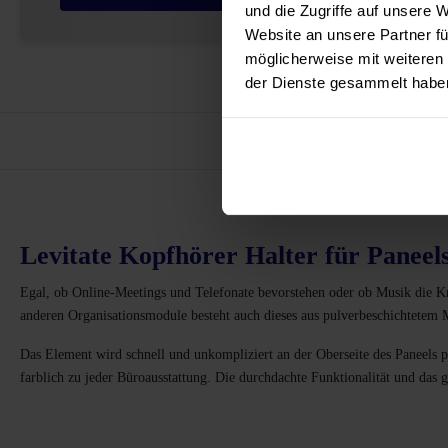
und die Zugriffe auf unsere 
Website an unsere Partner fü
möglicherweise mit weiteren
der Dienste gesammelt habe
Vor
Levitate Kopfhörer Halter für Paneel
Egal, ob Online-Meetings und Telefonate bevorstehen oder ob Musik die Kre
anderen Organisationsmodule besteht auch dieses aus pulverbeschichtetem 
Das Element wird schnell und unkompliziert an der Oberseite des Paneels 
farblich zu jeder Büroausstattung. Die durchdachte Funktionalität und das 