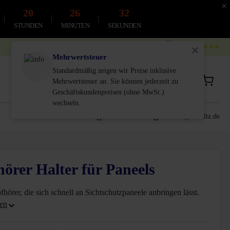
×
20
26
31
STUNDEN
MINUTEN
SEKUNDEN
4.9
4.8
★★★★★
Mehrwertsteuer
Standardmäßig zeigen wir Preise inklusive
Privatkunde
Geschäftskunde
Mehrwertsteuer an. Sie können jederzeit zu
inkl. MwSt.
Exkl. MwSt.
Geschäftskundenpreisen (ohne MwSt.)
wechseln.
0611-18 55 180
service@schultz.de
örer Halter für Paneels
hörer, die sich schnell an Sichtschutzpaneele anbringen lässt.