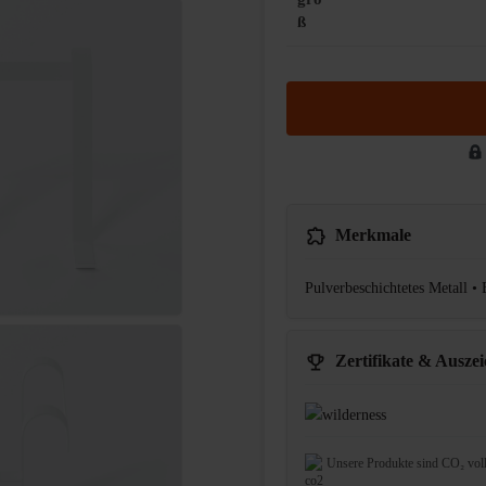
ß
Merkmale
Pulverbeschichtetes Metall •
Zertifikate & Ausze
Unsere Produkte sind CO₂ vol