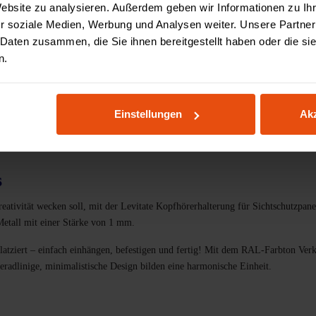
Website zu analysieren. Außerdem geben wir Informationen zu I
Zahlung & Finanzieru
r soziale Medien, Werbung und Analysen weiter. Unsere Partner
 Daten zusammen, die Sie ihnen bereitgestellt haben oder die s
n.
teile
Spezifikationen
Bewertungen
3D Konfig
Einstellungen
Akz
s
ativität wecken soll, mit der Levitate Kopfhörerhalterung für Sichtschutzpane
Metall mit einer Stärke von 1 mm.
platziert – einfach einhängen, befestigen und fertig! Mit dem RAL-Farbton Ver
geradlinige, minimalistische Design bilden eine harmonische Einheit.