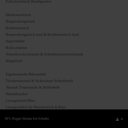
Eckschreibtisch Konfigurator
Mehrzwecktisch
Besprechungstisch
Konferenztisch
Besprechungstisch rund & Konferenztisch rund
Stapelstühle
Rollcontainer
Schreibtischcontainer & Schreibtischunterschrank
Klapptisch
Ergonomische Bürostühle
Tischtrennwand & Sichtschutz Schreibtisch
Akustik Trennwände & Stellwände
Wandabsorber
Loungesessel Büro
Loungemöbel für Wartebereich & Büro
Büro & Lounge Sofa
▲
×
10% Regal-Aktion bei Schultz
Betriebseinrichtung