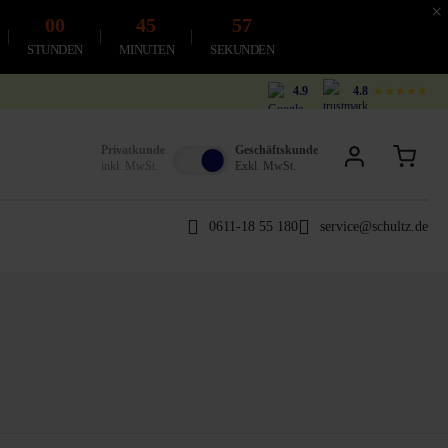
×
00
45
56
STUNDEN
MINUTEN
SEKUNDEN
4.9
4.8
★★★★★
Privatkunde
Geschäftskunde
inkl. MwSt.
Exkl. MwSt.
0611-18 55 180
service@schultz.de