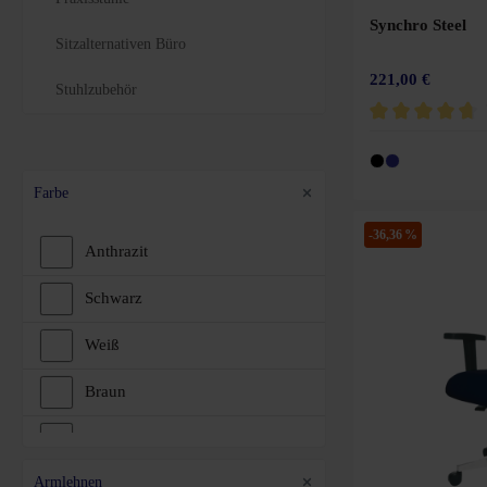
Synchro Steel
Sitzalternativen Büro
221,00 €
Stuhlzubehör
Durchschnittliche 
Farbe
-36,36 %
Anthrazit
Schwarz
Weiß
Braun
Grün
Armlehnen
Blau