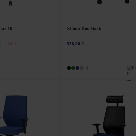
star 10
Xilium Duo-Back
536,90 €
SALE
+4
Ko