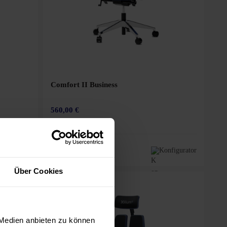
Comfort II Business
560,00 €
nfigurator
+1
Konfigurator
Über Cookies
 Medien anbieten zu können