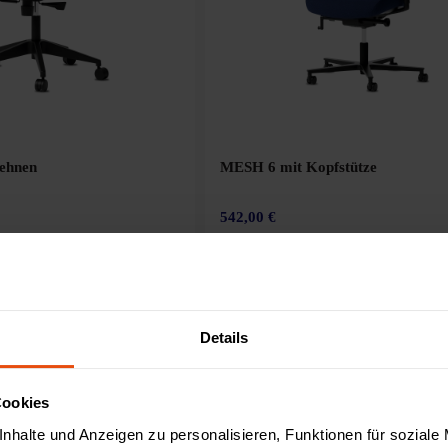
lehnen
MESH 6 mit Kopfstütze
542,00 €
Konfigurator
+1
Ko
Details
Versandkostenfrei
Cookies
nhalte und Anzeigen zu personalisieren, Funktionen für soziale