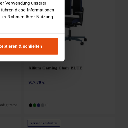
hrer Verwendung unserer
 führen diese Informationen
ie im Rahmen Ihrer Nutzung
eptieren & schließen
Xilium Gaming Chair BLUE
917,70 €
nfigurator
+1
Versandkostenfrei