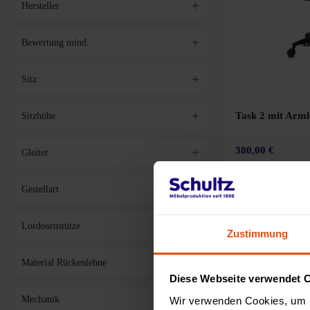
Hersteller
Bewertung mind.
Sitz
Task 2 mit Arm
Sitzhöhe
380,00 €
Gleiter
Gestellart
+1
Lordosenstütze
Zustimmung
Material Rückenlehne
Diese Webseite verwendet 
Mechanik
Wir verwenden Cookies, um I