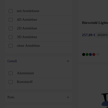
Gelb
mit Armlehnen
4D Armlehne
Hellgrau
Bürostuhl Light
2D Armlehne
Dunkelblau
257,09 €
404,00 €
3D Armlehne
Orange
ohne Armlehne
Grau
+5
Gestell
Rot
Beige
Aluminium
Kunststoff
Hellrot
Preis