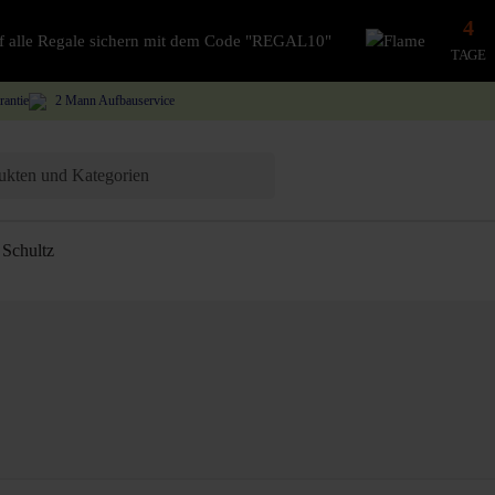
4
auf alle Regale sichern mit dem Code "REGAL10"
TAGE
rantie
2 Mann Aufbauservice
Schultz