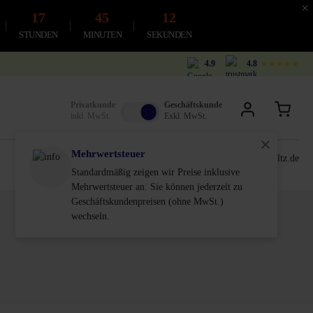
×
17
45
11
STUNDEN
MINUTEN
SEKUNDEN
4.9
4.8
★★★★★
Privatkunde
Geschäftskunde
inkl. MwSt.
Exkl. MwSt.
Mehrwertsteuer
0611-18 55 180
service@schultz.de
Standardmäßig zeigen wir Preise inklusive
Mehrwertsteuer an. Sie können jederzeit zu
Geschäftskundenpreisen (ohne MwSt.)
wechseln.