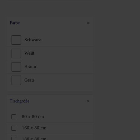
Farbe
Schwarz
Weiß
Braun
Grau
Tischgröße
80 x 80 cm
160 x 80 cm
180 x 80 cm