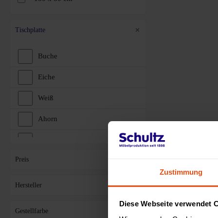
Tischplatte
Buche
Eiche
Weiß
Ahorn
Lichtgrau
Preis
Grau
Zustimmung
Nussbaum
Hersteller
Diese Webseite verwendet 
Gestellfarbe