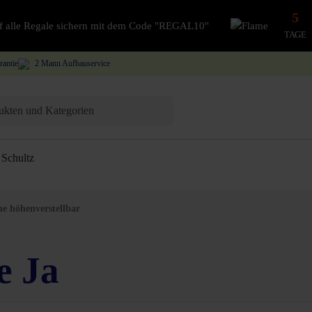
5
auf alle Regale sichern mit dem Code "REGAL10"
TAGE
rantie
2 Mann Aufbauservice
Schultz
he höhenverstellbar
e Ja