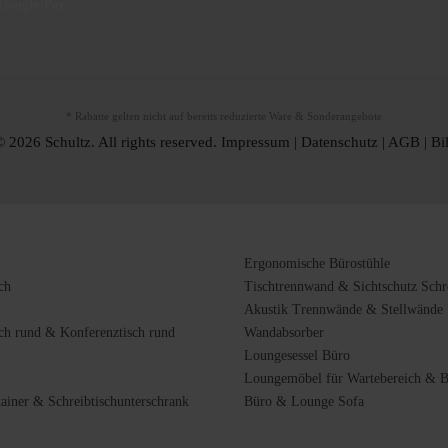
* Rabatte gelten nicht auf bereits reduzierte Ware & Sonderangebote
 2026 Schultz. All rights reserved.
Impressum
|
Datenschutz
|
AGB
|
Bi
Ergonomische Bürostühle
ch
Tischtrennwand & Sichtschutz Schre
Akustik Trennwände & Stellwände
ch rund & Konferenztisch rund
Wandabsorber
Loungesessel Büro
Loungemöbel für Wartebereich & 
tainer & Schreibtischunterschrank
Büro & Lounge Sofa