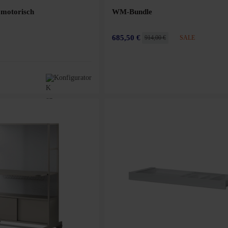
omotorisch
WM-Bundle
685,50 €
914,00 €
SALE
Konfigurator