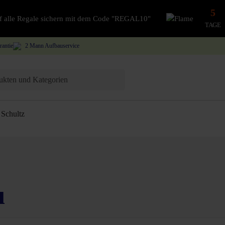
5
auf alle Regale sichern mit dem Code "REGAL10"
TAGE
rantie
2 Mann Aufbauservice
Schultz
u