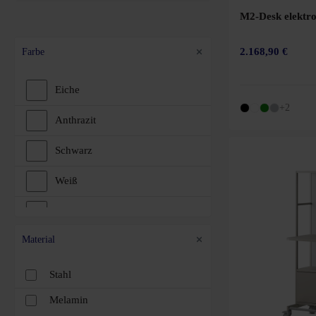
M2-Desk elektr
2.168,90 €
Farbe
Eiche
+2
Anthrazit
Schwarz
Weiß
Braun
Material
Grün
Blau
Stahl
Melamin
Gelb