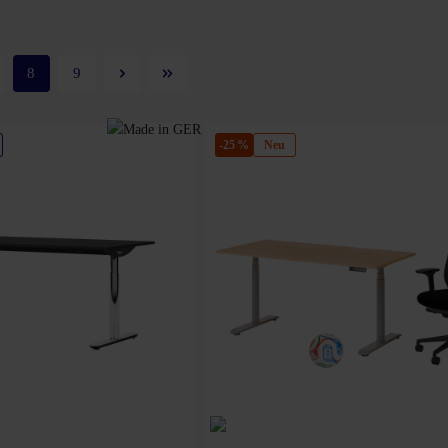
8
9
-25 %
Neu