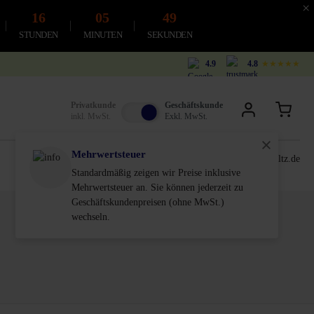
×
16
05
48
STUNDEN
MINUTEN
SEKUNDEN
4.9
4.8
★★★★★
Privatkunde
Geschäftskunde
inkl. MwSt.
Exkl. MwSt.
Mehrwertsteuer
0611-18 55 180
service@schultz.de
Standardmäßig zeigen wir Preise inklusive
Mehrwertsteuer an. Sie können jederzeit zu
Geschäftskundenpreisen (ohne MwSt.)
wechseln.