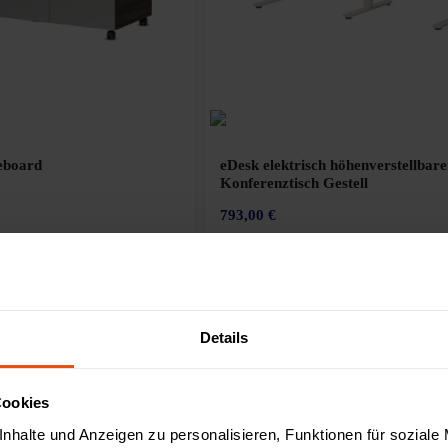
eboard
eDesk elektrisch höhenverstellbare
Konferenztisch Gestell
793,00 €
Konfigurator
Details
Neu
Cookies
nhalte und Anzeigen zu personalisieren, Funktionen für soziale