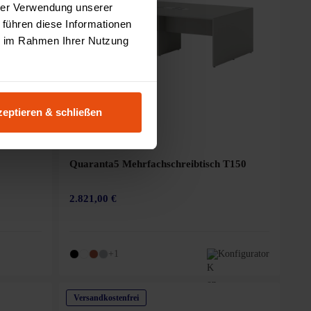
hrer Verwendung unserer
 führen diese Informationen
ie im Rahmen Ihrer Nutzung
eptieren & schließen
Quaranta5 Mehrfachschreibtisch T150
2.821,00 €
+1
Konfigurator
Versandkostenfrei