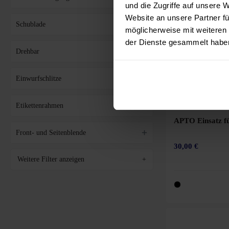
und die Zugriffe auf unsere 
140 x 90 cm
Website an unsere Partner fü
Schublade
möglicherweise mit weiteren
140 x 140 cm
der Dienste gesammelt habe
140 x 142 cm
Drehbar
140 x 162 cm
Einwurfschlitze
150 x 70 cm
150 x 80 cm
Etikettenrahmen
APTO Einsatz fü
150 x 90 cm
Front- und Seitenblende
160 x 60 cm
30,00 €
160/140 x 60/60 cm
Weitere Filter anzeigen
+
160 x 70 cm
160 x 80 cm
160 x 90 cm