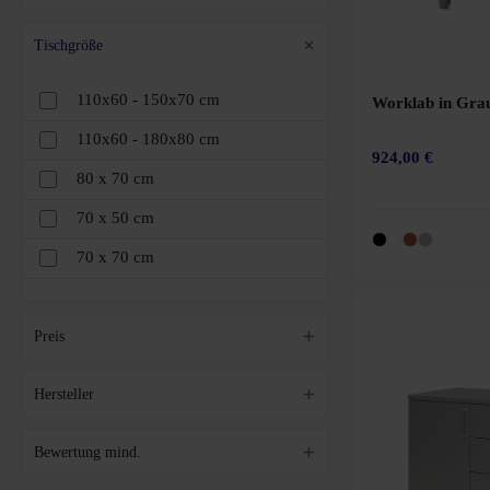
Hellgrau
Tischgröße
Dunkelblau
110x60 - 150x70 cm
Worklab in Grau
Hellgrün
110x60 - 180x80 cm
924,00 €
Dunkelgrün
80 x 70 cm
Hellblau
70 x 50 cm
70 x 70 cm
Dunkelbraun
80 x 60 cm
Orange
80 x 80 cm
Preis
Chrom
110 x 60 cm
Hersteller
Pink
110 x 70 cm
Grau
Bewertung mind.
120 x 26 cm