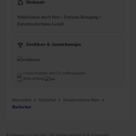
Merkmale
Natürlichkeit durch Holz • Einfache Reinigung •
Pulverbeschichtetes Gestell
Zertifikate & Auszeichnungen
Unsere Produkte sind CO₂ vollkompensiert.
Mehr erfahren
Büromöbel
Sitzmöbel
Sitzalternativen Büro
Barhocker
Kundenservice seit über 100 Jahren persönlich & kompetent