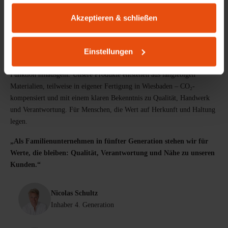
gesammelt haben.
Akzeptieren & schließen
PRODUKTDESIGN AUS WIESBADEN
Möbel mit Herkunft & Haltung
Einstellungen
Lokale Wertschöpfung und Arbeitsplätze: Seit 1898 gestalten und
produzieren wir Möbel mit einem Anspruch, der über eine reine
Funktion hinausgeht. Unsere Produkte entstehen aus langlebigen
Materialien, teilweise in eigener Fertigung in Wiesbaden – CO₂-
kompensiert und mit einem klaren Bekenntnis zu Qualität, Handwerk
und Verantwortung. Für Menschen, die Wert auf Herkunft und Haltung
legen.
„Als Familienunternehmen in fünfter Generation stehen wir für
Werte, die bleiben: Qualität, Verantwortung und Nähe zu unseren
Kunden.“
Nicolas Schultz
Inhaber 4. Generation