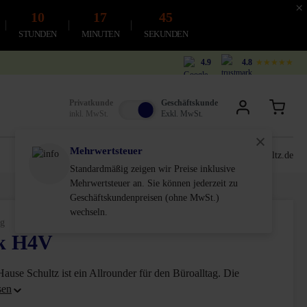
×
10
17
44
STUNDEN
MINUTEN
SEKUNDEN
4.9
4.8
★★★★★
Privatkunde
Geschäftskunde
inkl. MwSt.
Exkl. MwSt.
Mehrwertsteuer
0611-18 55 180
service@schultz.de
Standardmäßig zeigen wir Preise inklusive
Mehrwertsteuer an. Sie können jederzeit zu
Geschäftskundenpreisen (ohne MwSt.)
wechseln.
g
nk H4V
n 5 von 5 Sternen
ause Schultz ist ein Allrounder für den Büroalltag. Die