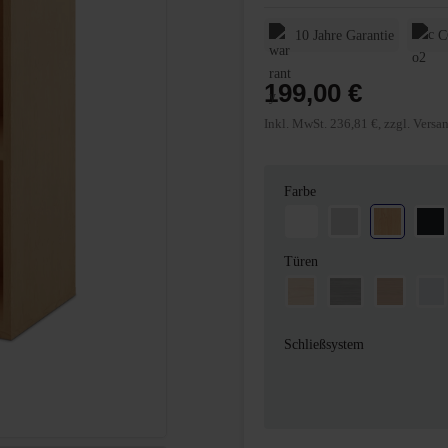
10 Jahre Garantie
C
199,00 €
Inkl. MwSt. 236,81 €, zzgl. Versa
auswählen
Farbe
Weiß
Lichtgrau
Buche
Ma
auswählen
Türen
Buche
(Diese Option ist zurzeit nicht 
Chateau Eiche
(Diese Option ist zurz
Kirschba
(Diese Option
Lic
(Die
Schließsystem