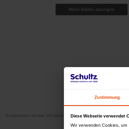
Mehr Bilder anzeigen
Stahlrohruntergestell rund
Türgriffe fü
1 Bewertung
74,00 €
10,00 €
Durchschnittliche Bewertung von 5 von 5 Sternen
Zustimmung
Kundenservice seit über 100 Jahren persönlich & kompetent
Diese Webseite verwendet 
Wir verwenden Cookies, um I