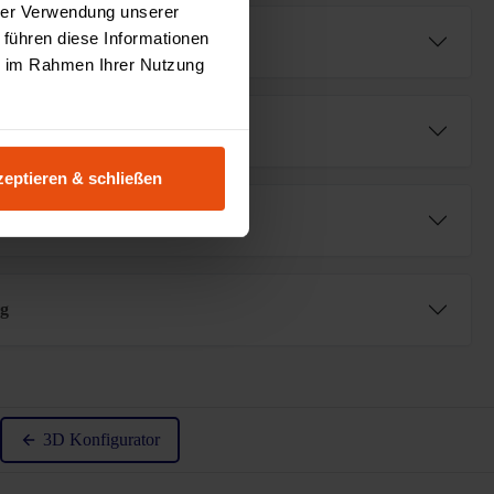
hrer Verwendung unserer
 führen diese Informationen
e
ie im Rahmen Ihrer Nutzung
eptieren & schließen
fügbar (AR⁺)
ng
von 5 von 5 Sternen
3D Konfigurator