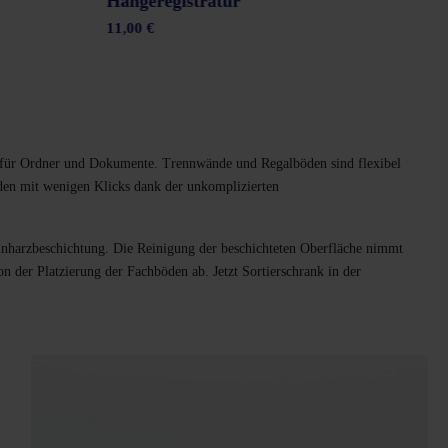
Hängeregistratur
Hau
11,00 €
17,
atz für Ordner und Dokumente. Trennwände und Regalböden sind flexibel
rden mit wenigen Klicks dank der unkomplizierten
inharzbeschichtung. Die Reinigung der beschichteten Oberfläche nimmt
der Platzierung der Fachböden ab. Jetzt Sortierschrank in der