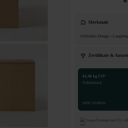
Merkmale
Schlichtes Design • Langlebi
Zertifikate & Ausze
61,46 kg CO²
Fußabdruck
mehr erfahren
Unsere Produkte sind CO₂ vol