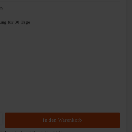
en
ung für 30 Tage
b den gewünschten Wert ein oder benutze die 
In den Warenkorb