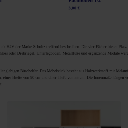
l
Fachboden 1/2
3,00 €
schrank H4V der Marke Schultz treffend beschreiben. Die vier Fächer bieten Pl
Schloss oder Drehriegel, Unterlegböden, Metallfüße und ergänzende Module we
m langlebigen Bürohelfer. Das Möbelstück besteht aus Holzwerkstoff mit Melam
 einer Breite von 90 cm und einer Tiefe von 35 cm. Die Innenmaße hängen von 
t.