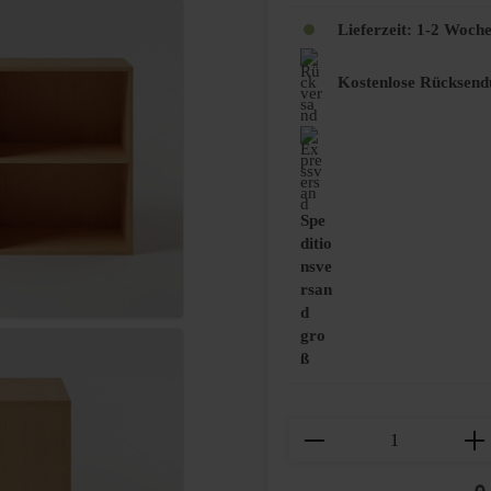
Lieferzeit:
1-2 Woch
Kostenlose Rücksend
Spe
ditio
nsve
rsan
d
gro
ß
Produkt Anzahl: Gi