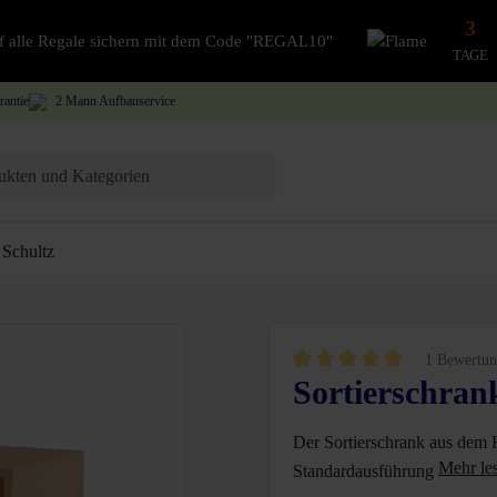
3
auf alle Regale sichern mit dem Code "REGAL10"
TAGE
rantie
2 Mann Aufbauservice
Schultz
1 Bewertun
Sortierschra
Durchschnittliche Bewertung vo
Der Sortierschrank aus dem H
Standardausführung