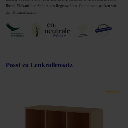
Ihrem Einkauf den Schutz des Regenwaldes. Gemeinsam packen wir
den Klimaschutz an!
Passt zu Lenkrollensatz
Produktgalerie überspringen
schnittliche Bewertung von 5 von 5 Sternen
Durchsc