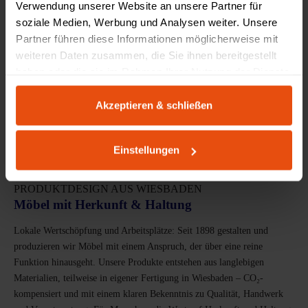
Verwendung unserer Website an unsere Partner für
soziale Medien, Werbung und Analysen weiter. Unsere
Partner führen diese Informationen möglicherweise mit
weiteren Daten zusammen, die Sie ihnen bereitgestellt
haben oder die sie im Rahmen Ihrer Nutzung der Dienste
gesammelt haben.
Akzeptieren & schließen
Einstellungen
PRODUKTDESIGN AUS WIESBADEN
Möbel mit Herkunft & Haltung
Lokale Wertschöpfung und Arbeitsplätze: Seit 1898 gestalten und
produzieren wir Möbel mit einem Anspruch, der über eine reine
Funktion hinausgeht. Unsere Produkte entstehen aus langlebigen
Materialien, teilweise in eigener Fertigung in Wiesbaden – CO₂-
kompensiert und mit einem klaren Bekenntnis zu Qualität, Handwerk