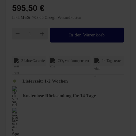
595,50 €
Inkl. MwSt. 708,65 €, zzgl. Versandkosten
Produkt Anzahl: Gib den gewünschten Wert ei
In den Warenkorb
2 Jahre Garantie
CO₂ voll kompensiert
14 Tage testen
Lieferzeit:
1-2 Wochen
Kostenlose Rücksendung für 14 Tage
Spe