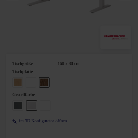
Tischgröße
160 x 80 cm
auswählen
Tischplatte
Buche
Weiß
Nussbaum
auswählen
Gestellfarbe
Graphit
Silber
Weiß
im 3D Konfigurator öffnen