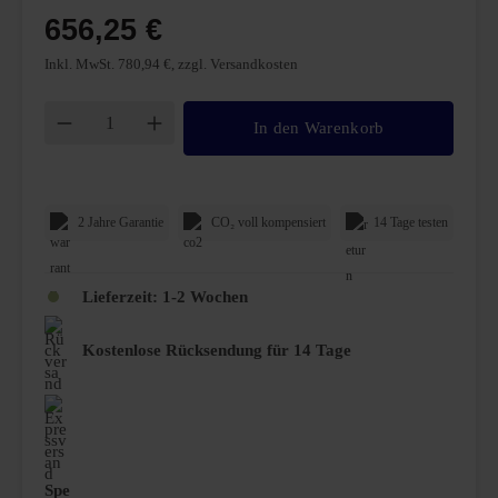
656,25 €
Inkl. MwSt. 780,94 €, zzgl. Versandkosten
Produkt Anzahl: Gib den gewünschten Wert ei
In den Warenkorb
2 Jahre Garantie
CO₂ voll kompensiert
14 Tage testen
Lieferzeit:
1-2 Wochen
Kostenlose Rücksendung für 14 Tage
Spe