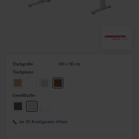
Tischgröße
180 x 90 cm
auswählen
Tischplatte
Buche
Weiß
Lichtgrau
Nussbaum
auswählen
Gestellfarbe
Graphit
Silber
Weiß
im 3D Konfigurator öffnen