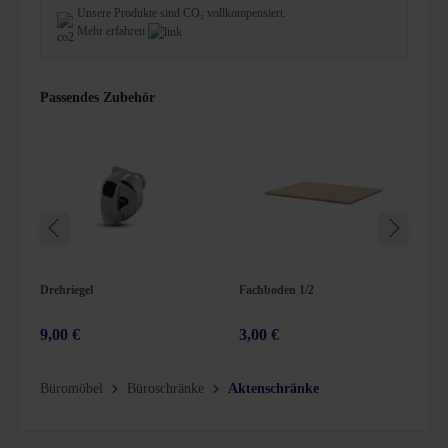
Unsere Produkte sind CO₂ vollkompensiert.
Mehr erfahren
Passendes Zubehör
Drehriegel
Fachboden 1/2
H
9,00 €
3,00 €
1
Büromöbel
Büroschränke
Aktenschränke