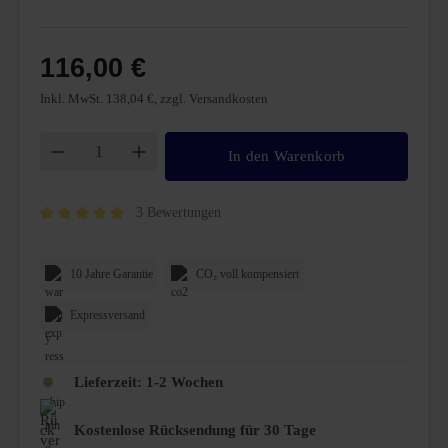
116,00 €
Inkl. MwSt. 138,04 €, zzgl. Versandkosten
Produkt Anzahl: Gib den gewünschten Wert ei
In den Warenkorb
3 Bewertungen
Durchschnittliche Bewertung von 5 von 5 Sternen
10 Jahre Garantie
CO₂ voll kompensiert
Expressversand
Lieferzeit:
1-2 Wochen
Kostenlose Rücksendung für 30 Tage