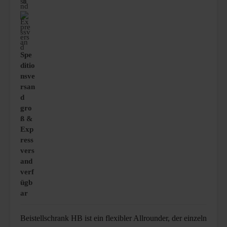
Spe
ditio
nsve
rsan
d
gro
ß &
Exp
ress
vers
and
verf
ügb
ar
Beistellschrank HB ist ein flexibler Allrounder, der einzeln