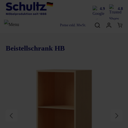
4.9
4.8
Preise exkl. MwSt.
Beistellschrank HB
Bildergalerie überspringen