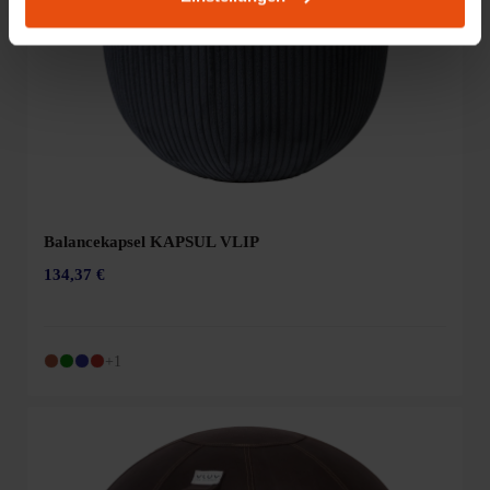
Balancekapsel KAPSUL VLIP
134,37 €
+1