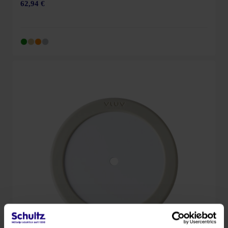
62,94 €