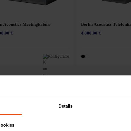
in Acoustics Meetingkabine
Berlin Acoustics Telefonk
00,00 €
4.800,00 €
Konfigurator
Details
Cookies