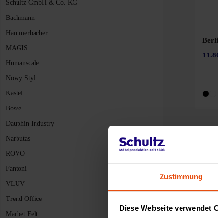
Schultz GmbH & Co. KG
Bachmann
Hammerbacher
Berl
MAGIS
11.8
Humanscale
Nowy Styl
Kastel
Bosse
Dauphin Industry
Narbutas
ROVO
Fantoni
Zustimmung
VLUV
Trend Office
Diese Webseite verwendet 
Marbet Felt