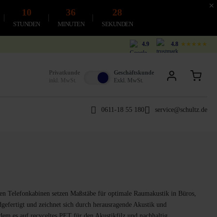
×
10
36
27
STUNDEN
MINUTEN
SEKUNDEN
4.9
4.8
★★★★★
Privatkunde
Geschäftskunde
inkl. MwSt.
Exkl. MwSt.
0611-18 55 180
service@schultz.de
sigen Telefonkabinen setzen Maßstäbe für optimale Raumakustik
in Büros,
dgefertigt und zeichnet sich durch herausragende Akustik und
dem es auf recyceltes PET für den Akustikfilz und nachhaltig