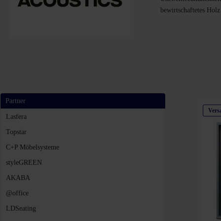
bewirtschaftetes Holz
Partner
Vers
Lasfera
Topstar
C+P Möbelsysteme
styleGREEN
AKABA
@office
LDSeating