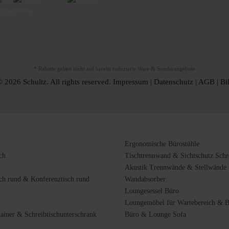
* Rabatte gelten nicht auf bereits reduzierte Ware & Sonderangebote
 2026 Schultz. All rights reserved.
Impressum
|
Datenschutz
|
AGB
|
Bi
Ergonomische Bürostühle
ch
Tischtrennwand & Sichtschutz Schre
Akustik Trennwände & Stellwände
ch rund & Konferenztisch rund
Wandabsorber
Loungesessel Büro
Loungemöbel für Wartebereich & 
tainer & Schreibtischunterschrank
Büro & Lounge Sofa