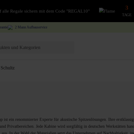
3
auf alle Regale sichern mit dem Code "REGAL10"
TAGE
rantie
2 Mann Aufbauservice
Schultz
p ist ein renommierter Experte für akustische Spitzenlösungen. Ihre erstklas
nd Privatbereichen. Jede Kabine wird sorgfältig in deutschen Werkstätten han
aus. In der Wahl der Materialien setzt das Unternehmen auf Nachhaltigkeit, in