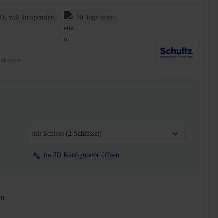
O₂ voll kompensiert
30 Tage testen
ndkosten
inium
im 3D Konfigurator öffnen
en