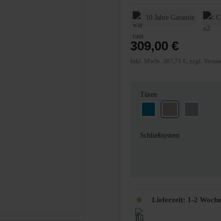
10 Jahre Garantie
C
309,00 €
Inkl. MwSt. 367,71 €, zzgl. Versa
auswählen
Türen
Blau
Grau
Weißalum
Schließsystem
Lieferzeit:
1-2 Woch