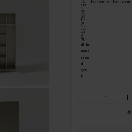
Kostenlose Rücksend
Spe
ditio
nsve
rsan
d
gro
ß
Produkt Anzahl: Gi