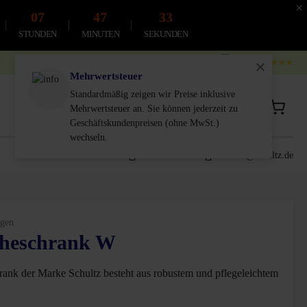
×
07
47
32
STUNDEN
MINUTEN
SEKUNDEN
4.9
4.8
★★★★★
Mehrwertsteuer
Standardmäßig zeigen wir Preise inklusive
Privatkunde
Geschäftskunde
Mehrwertsteuer an. Sie können jederzeit zu
inkl. MwSt.
Exkl. MwSt.
Geschäftskundenpreisen (ohne MwSt.)
wechseln.
0611-18 55 180
service@schultz.de
gen
cheschrank W
n 5 von 5 Sternen
ank der Marke Schultz besteht aus robustem und pflegeleichtem