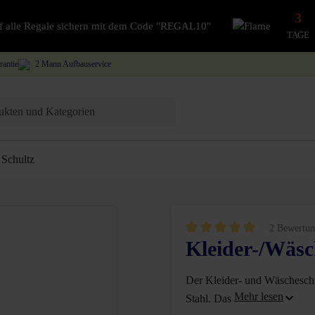
3
auf alle Regale sichern mit dem Code "REGAL10"
TAGE
rantie
2 Mann Aufbauservice
Schultz
2 Bewertun
Kleider-/Wäs
Durchschnittliche Bewertung vo
Der Kleider- und Wäscheschr
Stahl. Das