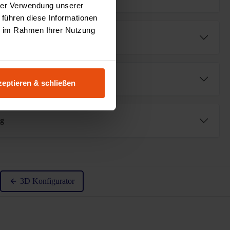
hrer Verwendung unserer
 führen diese Informationen
ie im Rahmen Ihrer Nutzung
fügbar (AR⁺)
eptieren & schließen
ng
von 5 von 5 Sternen
3D Konfigurator