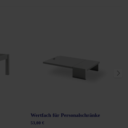
Wertfach für Personalschränke
Len
53,00 €
55,