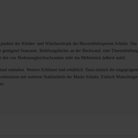
n punktet der Kleider- und Wäscheschrank des Büromöbelexperten Schultz. Das 
en genügend Stauraum. Belüftungslöcher an der Rückwand, eine Thermiklüftu
Mit den vier Bodenausgleichsschrauben steht das Möbelstück äußerst stabil.
ssel enthalten. Weitere Schlüssel sind erhältlich. Dazu einfach die eingepräg
 Kombination mit weiteren Stahlmöbeln der Marke Schultz. Einfach Wunscheigen
rt.