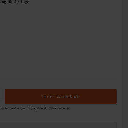
ung für 30 Tage
b den gewünschten Wert ein oder benutze die 
In den Warenkorb
Sicher einkaufen
- 30 Tage Geld-zurück-Garantie