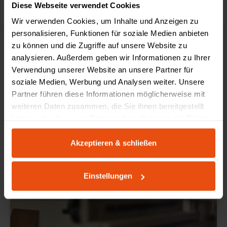
0611-18 55 180
service@schultz.de
Diese Webseite verwendet Cookies
Wir verwenden Cookies, um Inhalte und Anzeigen zu
personalisieren, Funktionen für soziale Medien anbieten
zu können und die Zugriffe auf unsere Website zu
analysieren. Außerdem geben wir Informationen zu Ihrer
Verwendung unserer Website an unsere Partner für
Made by Schultz
soziale Medien, Werbung und Analysen weiter. Unsere
Partner führen diese Informationen möglicherweise mit
weiteren Daten zusammen, die Sie ihnen bereitgestellt
haben oder die sie im Rahmen Ihrer Nutzung der Dienste
gesammelt haben.
Akzeptieren & schließen
Einstellungen