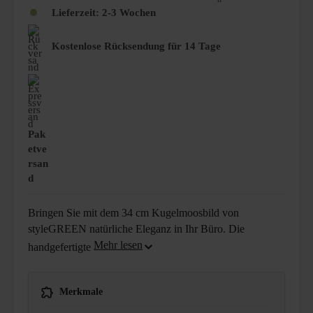
Lieferzeit:
2-3 Wochen
Kostenlose Rücksendung für 14 Tage
Pak
etve
rsan
d
Bringen Sie mit dem 34 cm Kugelmoosbild von
styleGREEN natürliche Eleganz in Ihr Büro. Die
handgefertigte
Merkmale