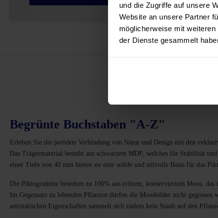
und die Zugriffe auf unsere 
Website an unsere Partner fü
möglicherweise mit weiteren
der Dienste gesammelt habe
Vor
Begrünte Buchstaben "A-Z"
Erleben Sie die perfekte Verbindung von Natur und Design mit den exklusi
Das Trägermaterial besteht aus schwarzem MDF, welches für Stabilität und
einer Tiefe von 40 mm bieten sie eine solide und stilvolle Basis für das P
Die Piktogramme bestehen zu 100% aus echtem, konserviertem Moos, das in
Im Gegensatz zu lebenden Pflanzen dürfen die Moosbilder nicht gegossen w
antistatischen Eigenschaften sammelt sich zudem kein Staub auf den Pflan