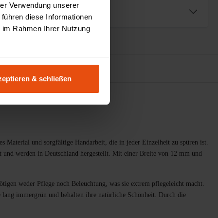
hrer Verwendung unserer
ng
 führen diese Informationen
ie im Rahmen Ihrer Nutzung
urator
eptieren & schließen
terial und sorgfältige Handarbeit, die in jeder Einzelheit zu spüren ist.
t und werden in Deutschland hergestellt. Mit einer Breite von 12 mm und
tigen weder Pflege noch Beleuchtung, was sie extrem pflegeleicht macht.
 lang immergrün und behalten ihre natürliche Schönheit. Durch die