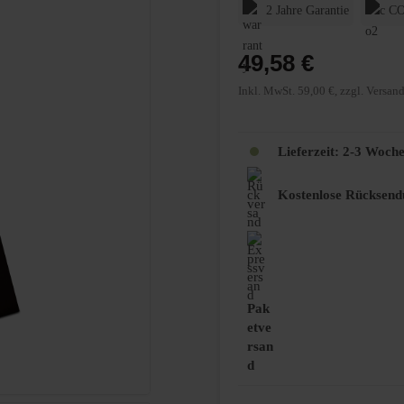
2 Jahre Garantie
CO
49,58 €
Inkl. MwSt. 59,00 €, zzgl. Versan
Lieferzeit:
2-3 Woch
Kostenlose Rücksend
Pak
etve
rsan
d