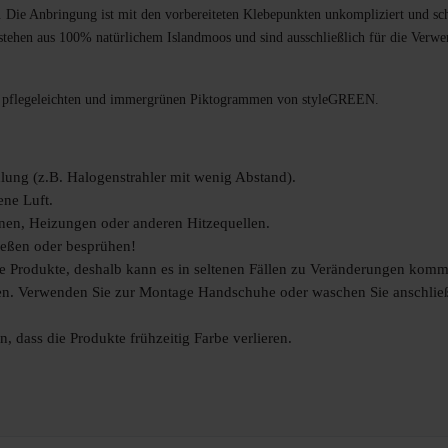
. Die Anbringung ist mit den vorbereiteten Klebepunkten unkompliziert und sc
estehen aus 100% natürlichem Islandmoos und sind ausschließlich für die Verw
en pflegeleichten und immergrünen Piktogrammen von styleGREEN.
hlung (z.B. Halogenstrahler mit wenig Abstand).
ene Luft.
nen, Heizungen oder anderen Hitzequellen.
gießen oder besprühen!
he Produkte, deshalb kann es in seltenen Fällen zu Veränderungen kom
 Verwenden Sie zur Montage Handschuhe oder waschen Sie anschließ
, dass die Produkte frühzeitig Farbe verlieren.