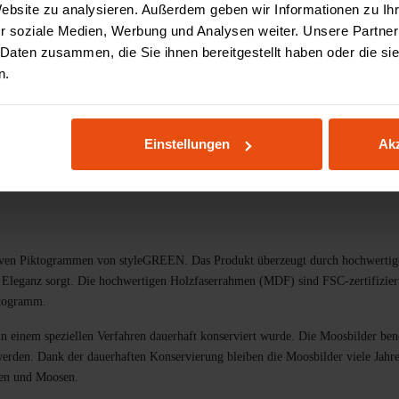
Website zu analysieren. Außerdem geben wir Informationen zu I
Zahlung & Finanzieru
r soziale Medien, Werbung und Analysen weiter. Unsere Partner
 Daten zusammen, die Sie ihnen bereitgestellt haben oder die s
n.
teile
Spezifikationen
Bewertungen
3D Konfig
Einstellungen
Akz
ven Piktogrammen von styleGREEN. Das Produkt überzeugt durch hochwertiges Ma
 Eleganz sorgt. Die hochwertigen Holzfaserrahmen (MDF) sind FSC-zertifizier
iktogramm.
 einem speziellen Verfahren dauerhaft konserviert wurde. Die Moosbilder benö
erden. Dank der dauerhaften Konservierung bleiben die Moosbilder viele Jahre
zen und Moosen.