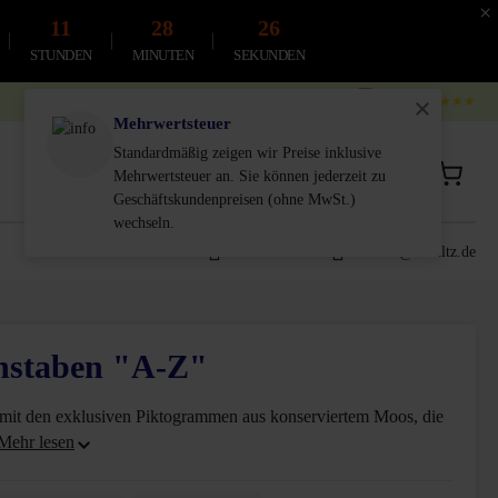
×
11
28
25
STUNDEN
MINUTEN
SEKUNDEN
4.9
4.8
★★★★★
Mehrwertsteuer
Standardmäßig zeigen wir Preise inklusive
Privatkunde
Geschäftskunde
Mehrwertsteuer an. Sie können jederzeit zu
inkl. MwSt.
Exkl. MwSt.
Geschäftskundenpreisen (ohne MwSt.)
wechseln.
0611-18 55 180
service@schultz.de
hstaben "A-Z"
mit den exklusiven Piktogrammen aus konserviertem Moos, die