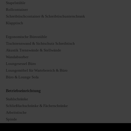
Stapelstühle
Rollcontainer
Schreibtischcontainer & Schreibtischunterschrank
Klapptisch
Ergonomische Bürostühle
Tischtrennwand & Sichtschutz Schreibtisch
Akustik Trennwände & Stellwände
Wandabsorber
Loungesessel Büro
Loungemöbel für Wartebereich & Büro
Büro & Lounge Sofa
Betriebseinrichtung
Stahlschränke
Schließfachschränke & Fächerschränke
Arbeitstische
Spinde
Stockbetten & Etagenbetten