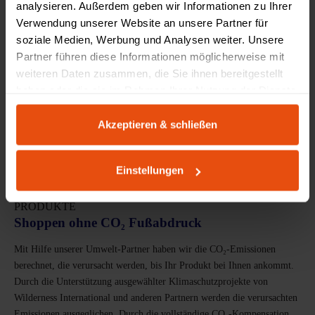
analysieren. Außerdem geben wir Informationen zu Ihrer
Verwendung unserer Website an unsere Partner für
soziale Medien, Werbung und Analysen weiter. Unsere
Partner führen diese Informationen möglicherweise mit
weiteren Daten zusammen, die Sie ihnen bereitgestellt
haben oder die sie im Rahmen Ihrer Nutzung der Dienste
gesammelt haben.
Akzeptieren & schließen
Einstellungen
VOLLSTÄNDIGE KOMPENSATION UNSERER
PRODUKTE
Shoppen ohne CO₂ Fußabdruck
Mit Hilfe unserer Umwelt-Partner haben wir die CO₂-Emissionen
berechnet, die verursacht werden, bis Ihr Produkt bei Ihnen ankommt.
Durch die Unterstützung ausgewählter Klimaschutzprojekte von
Wilderness International und anderen Partnern werden die verursachten
Emissionen ausgeglichen. Durch die vollständige CO₂-Kompensation