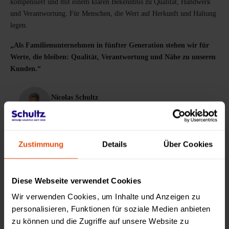
kompensiert und mit einem klaren Bekenntnis zu Qualität, Handwerk
und Verantwortung. Für Menschen, die Wert auf Herkunft und Haltung
legen.
„Als Familienunternehmen in fünfter Generation stehen wir für
Werte, die bleiben: Qualität, Verantwortung und Nähe zu unseren
Kunden.“
Nicolas Schultz
Inhaber 4. Generation
Christopher Schultz
Zustimmung
Details
Über Cookies
Inhaber 5. Generation
Diese Webseite verwendet Cookies
Wir verwenden Cookies, um Inhalte und Anzeigen zu
personalisieren, Funktionen für soziale Medien anbieten
zu können und die Zugriffe auf unsere Website zu