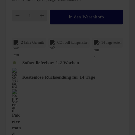
Produkt Anzahl: Gib den gewünschten Wert ei
In den Warenkorb
2 Jahre Garantie
CO₂ voll kompensiert
14 Tage testen
Sofort lieferbar: 1-2 Wochen
Kostenlose Rücksendung für 14 Tage
Pak
etve
rsan
d