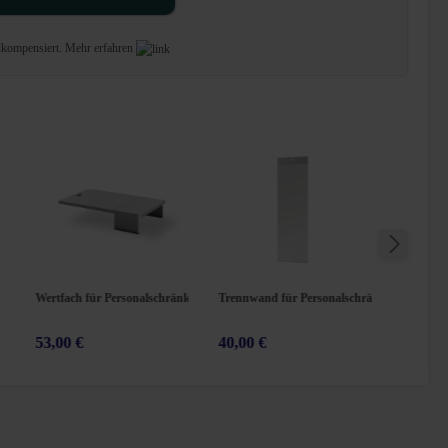
lkompensiert.
Mehr erfahren
Wertfach für Personalschränke
Trennwand für Personalschränke
Lenkroll
53,00 €
40,00 €
55,00 