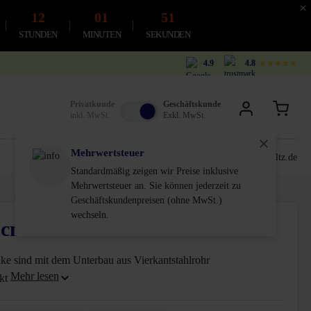
×
12
01
50
STUNDEN
MINUTEN
SEKUNDEN
4.9
4.8
★★★★★
Privatkunde
Geschäftskunde
inkl. MwSt.
Exkl. MwSt.
Mehrwertsteuer
0611-18 55 180
service@schultz.de
Standardmäßig zeigen wir Preise inklusive
Mehrwertsteuer an. Sie können jederzeit zu
Geschäftskundenpreisen (ohne MwSt.)
wechseln.
 cm
ke sind mit dem Unterbau aus Vierkantstahlrohr
ukt