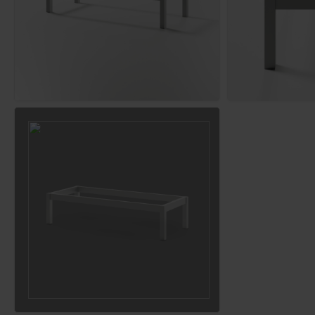
Trennwand für Personalschränke
Lenkrollen für Stahlschränke
Fachboden f
40,00 €
55,00 €
6,00 €