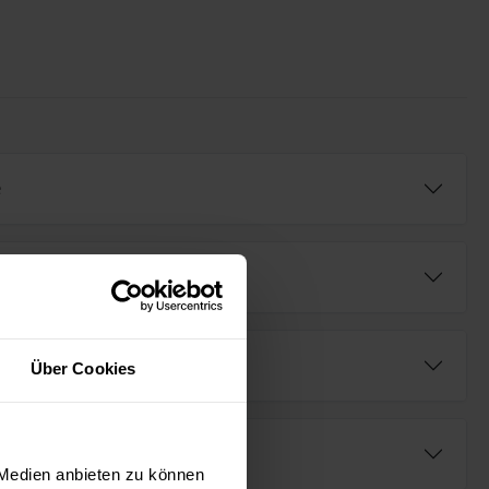
e
fügbar (AR⁺)
Über Cookies
ng
 Medien anbieten zu können