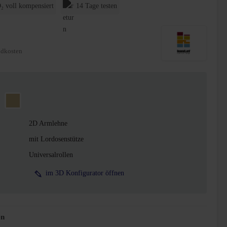
₂ voll kompensiert
14 Tage testen
ndkosten
t
Beige
2D Armlehne
mit Lordosenstütze
Universalrollen
im 3D Konfigurator öffnen
en