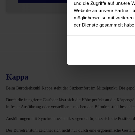
und die Zugriffe auf unsere 
Website an unsere Partner fü
möglicherweise mit weiteren
der Dienste gesammelt habe
Varianten
Kappa
Beim Bürodrehstuhl Kappa steht der Sitzkomfort im Mittelpunkt. Die gepols
Durch die integrierte Gasfeder lässt sich die Höhe perfekt an die Körperg
in fester Ausführung oder verstellbar – machen den Bürodrehstuhl besonder
Ausführungen mit Synchronmechanik sorgen dafür, dass sich die Position 
Der Bürodrehstuhl zeichnet sich nicht nur durch eine ergonomische Gestalt