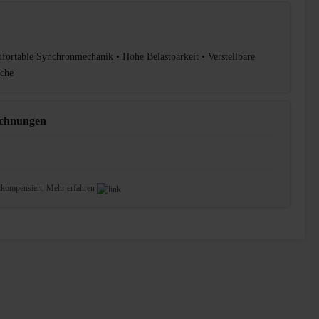
ortable Synchronmechanik • Hohe Belastbarkeit • Verstellbare
äche
ichnungen
lkompensiert.
Mehr erfahren