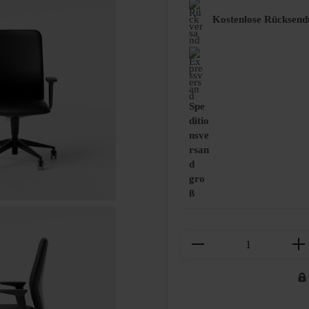
Kostenlose Rücksend
Spe
ditio
nsve
rsan
d
gro
ß
Produkt Anzahl: Gi