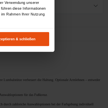
hrer Verwendung unserer
ng
 führen diese Informationen
ie im Rahmen Ihrer Nutzung
3D Konfigurator
eptieren & schließen
bare Lumbalstütze verbessert die Haltung. Optionale Armlehnen – entweder
 Auswahloptionen für das Fußkreuz.
ich durch zahlreiche Auswahloptionen bei der Farbgebung individuell