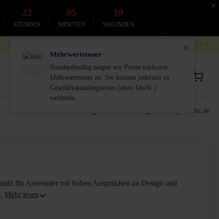
×
22
05
09
STUNDEN
MINUTEN
SEKUNDEN
4.9
4.8
★★★★★
Mehrwertsteuer
Standardmäßig zeigen wir Preise inklusive
Privatkunde
Geschäftskunde
Mehrwertsteuer an. Sie können jederzeit zu
inkl. MwSt.
Exkl. MwSt.
Geschäftskundenpreisen (ohne MwSt.)
wechseln.
0611-18 55 180
service@schultz.de
stuhl für Anwender mit hohen Ansprüchen an Design und
e,