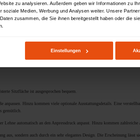
Website zu analysieren. Außerdem geben wir Informationen zu I
Zahlung & Finanzieru
r soziale Medien, Werbung und Analysen weiter. Unsere Partner
 Daten zusammen, die Sie ihnen bereitgestellt haben oder die s
n.
Vorteile
Spezifikationen
Bewertungen
Einstellungen
Akz
terte Sitzfläche ist ausgesprochen bequem.
röße anpassen. Hinzu kommen viele optionale Ausstattungsdetails. Eine verstell
s gemütlich.
der Lehne automatisch an den Anpressdruck anpasst. Hinzu kommen zahlreiche
ung aus, sondern auch durch ein sehr elegantes Design. Die Erscheinung lässt s