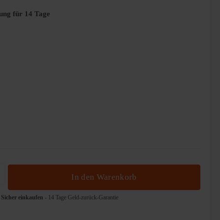
ung für 14 Tage
b den gewünschten Wert ein oder benutze die 
In den Warenkorb
Sicher einkaufen
- 14 Tage Geld-zurück-Garantie