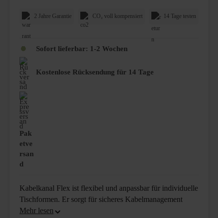
2 Jahre Garantie
CO₂ voll kompensiert
14 Tage testen
Sofort lieferbar: 1-2 Wochen
Kostenlose Rücksendung für 14 Tage
Pak
etve
rsan
d
Kabelkanal Flex ist flexibel und anpassbar für individuelle
Tischformen. Er sorgt für sicheres Kabelmanagement