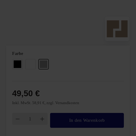
auswählen
Farbe
Schwarz
Weiß
Weißaluminium
49,50 €
Inkl. MwSt. 58,91 €, zzgl. Versandkosten
Produkt Anzahl: Gib den gewünschten Wert ei
In den Warenkorb