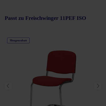
Passt zu Freischwinger 11PEF ISO
Produktgalerie überspringen
Mengenrabatt
schnittliche Bewertung von 5 von 5 Sternen