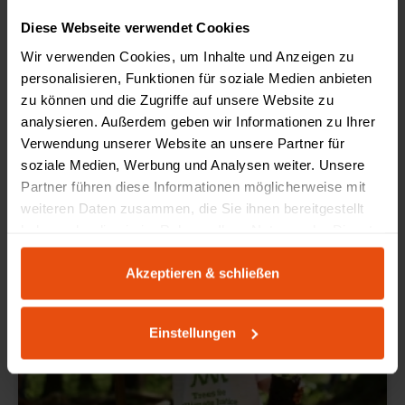
Nicolas Schultz
Diese Webseite verwendet Cookies
Inhaber 4. Generation
Wir verwenden Cookies, um Inhalte und Anzeigen zu
personalisieren, Funktionen für soziale Medien anbieten
Christopher Schultz
zu können und die Zugriffe auf unsere Website zu
Inhaber 5. Generation
analysieren. Außerdem geben wir Informationen zu Ihrer
Verwendung unserer Website an unsere Partner für
soziale Medien, Werbung und Analysen weiter. Unsere
Partner führen diese Informationen möglicherweise mit
weiteren Daten zusammen, die Sie ihnen bereitgestellt
haben oder die sie im Rahmen Ihrer Nutzung der Dienste
gesammelt haben.
Akzeptieren & schließen
Einstellungen