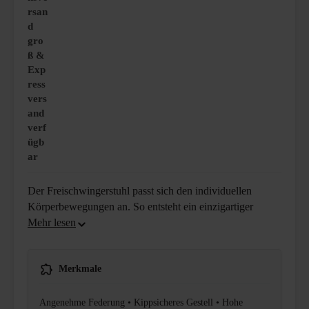
rsan
d
gro
ß &
Exp
ress
vers
and
verf
ügb
ar
Der Freischwingerstuhl passt sich den individuellen
Körperbewegungen an. So entsteht ein einzigartiger
Merkmale
Angenehme Federung • Kippsicheres Gestell • Hohe