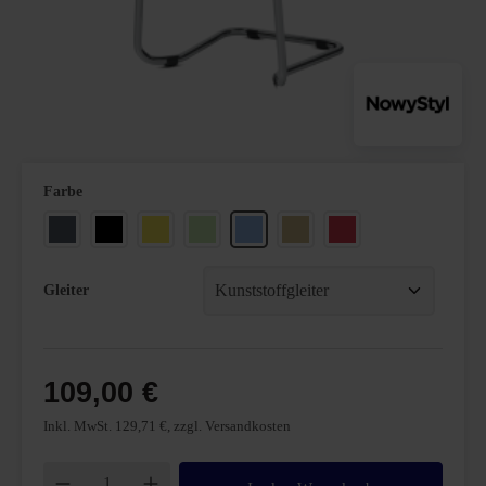
auswählen
Farbe
Anthrazit
Schwarz
Gelb
Hellgrün
Hellblau
Beige
Hellrot
Gleiter
109,00 €
Inkl. MwSt. 129,71 €, zzgl. Versandkosten
Produkt Anzahl: Gib den gewünschten Wert ei