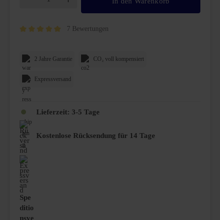
In den Warenkorb
7 Bewertungen
Durchschnittliche Bewertung von 5 von 5 Sternen
2 Jahre Garantie
CO₂ voll kompensiert
Expressversand
Lieferzeit:
3-5 Tage
Kostenlose Rücksendung für 14 Tage
Spe
ditio
nsve