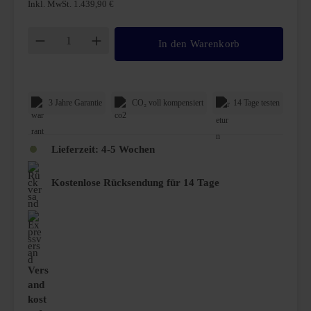
Inkl. MwSt. 1.439,90 €
Produkt Anzahl: Gib den gewünschten Wert ei
In den Warenkorb
3 Jahre Garantie
CO₂ voll kompensiert
14 Tage testen
Lieferzeit:
4-5 Wochen
Kostenlose Rücksendung für 14 Tage
Vers
and
kost