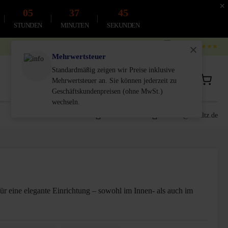
×
05
37
44
STUNDEN
MINUTEN
SEKUNDEN
4.9
4.8
★★★★★
Mehrwertsteuer
Standardmäßig zeigen wir Preise inklusive
Privatkunde
Geschäftskunde
Mehrwertsteuer an. Sie können jederzeit zu
inkl. MwSt.
Exkl. MwSt.
Geschäftskundenpreisen (ohne MwSt.)
wechseln.
0611-18 55 180
service@schultz.de
für eine elegante Einrichtung – sowohl im Innen- als auch im