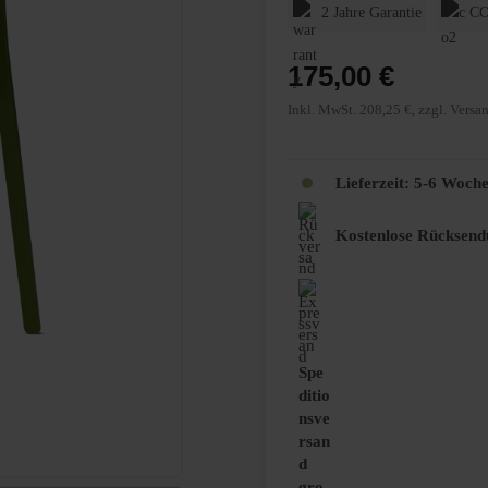
2 Jahre Garantie
CO
175,00 €
Inkl. MwSt. 208,25 €, zzgl. Versa
Lieferzeit:
5-6 Woch
Kostenlose Rücksend
Spe
ditio
nsve
rsan
d
gro