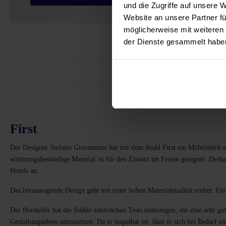
und die Zugriffe auf unsere 
Website an unsere Partner fü
möglicherweise mit weiteren
der Dienste gesammelt habe
Vor
First
Der Designer Stefano Giovannoni hat mit dem Stuhl First ein Möbelstück mi
witterungsbeständige Material ist für den Einsatz im Freien geeignet. Desh
Hotels an.
Das herausragende Design geht mit einer hohen Materialqualität einher. Für 
Der Hersteller hat die Stühle zahlreichen Tests unterzogen, die eine sehr gu
Gestaltungsideen umzusetzen. Da er stapelbar ist, lässt er sich bei Bedarf ei