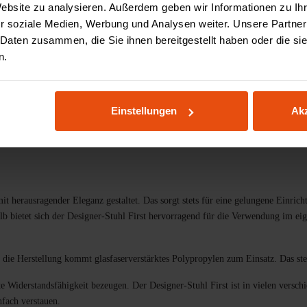
Website zu analysieren. Außerdem geben wir Informationen zu I
Zahlung & Finanzieru
r soziale Medien, Werbung und Analysen weiter. Unsere Partner
 Daten zusammen, die Sie ihnen bereitgestellt haben oder die s
n.
teile
Spezifikationen
Bewertungen
3D Konfig
Einstellungen
Akz
t herausragender Eleganz gestaltet. Das sorgt stets für eine gelungene Einric
alb bietet sich der Designer-Stuhl First hervorragend für die Verwendung im ei
die Herstellung kommt glasfaserverstärktes Polypropylen zum Einsatz. Das stell
te Widerstandsfähigkeit bezeugen. Der Designer-Stuhl First ist in vielen versch
nfach verstauen.