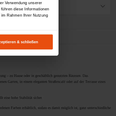
hrer Verwendung unserer
ng
 führen diese Informationen
ie im Rahmen Ihrer Nutzung
urator
eptieren & schließen
htung – zu Hause oder in geschäftlich genutzten Räumen. Das
genen Garten, in einem eleganten Straßencafé oder auf der Terrasse eines
t eine hohe Stabilität sicher.
iedenen Farben erhältlich, sodass es damit möglich ist, ganz unterschiedliche