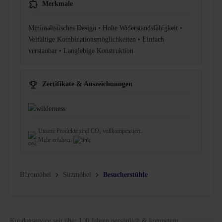
Merkmale
Minimalistisches Design • Hohe Widerstandsfähigkeit •
Velfältige Kombinationsmöglichkeiten • Einfach
verstaubar • Langlebige Konstruktion
Zertifikate & Auszeichnungen
Unsere Produkte sind CO₂ vollkompensiert.
Mehr erfahren
Büromöbel
Sitzmöbel
Besucherstühle
Kundenservice seit über 100 Jahren persönlich & kompetent