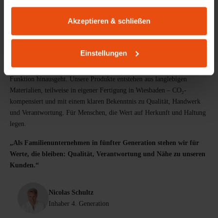
gesammelt haben.
Akzeptieren & schließen
PRODUKTDESIGN AUS WIESBADEN
Möbel mit Herkunft & Haltung
Einstellungen
Lokale Wertschöpfung und Arbeitsplätze: Seit 1898 gestalten und
produzieren wir Möbel mit einem Anspruch, der über eine reine
Funktion hinausgeht. Unsere Produkte entstehen aus langlebigen
Materialien, teilweise in eigener Fertigung in Wiesbaden – CO₂-
kompensiert und mit einem klaren Bekenntnis zu Qualität, Handwerk
und Verantwortung. Für Menschen, die Wert auf Herkunft und Haltung
legen.
„Als Familienunternehmen in fünfter Generation stehen wir für
Werte, die bleiben: Qualität, Verantwortung und Nähe zu unseren
Kunden.“
Nicolas Schultz
Inhaber 4. Generation