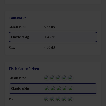
Lautstärke
< 45 dB
< 45 dB
< 50 dB
Tischplattenfarben