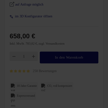
auf Anfrage möglich
im 3D Konfigurator öffnen
658,00 €
Inkl. MwSt. 783,02 €, zzgl. Versandkosten
Produkt Anzahl: Gib den gewünschten Wert ei
In den Warenkorb
250 Bewertungen
Durchschnittliche Bewertung von 4.8 von 5 Sternen
10 Jahre Garantie
CO₂ voll kompensiert
Expressversand