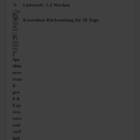
Lieferzeit:
1-2 Wochen
Kostenlose Rücksendung für 30 Tage
Spe
ditio
nsve
rsan
d
gro
ß &
Exp
ress
vers
and
verf
ügb