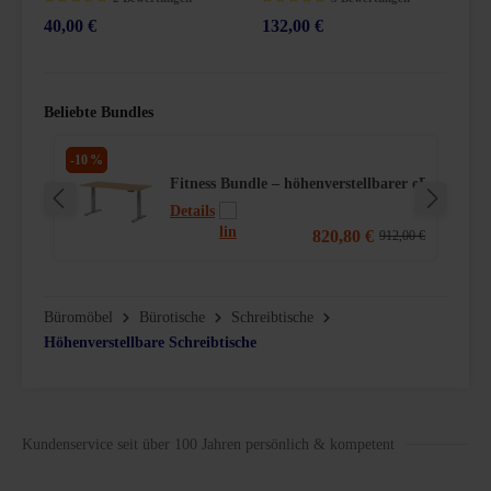
40,00 €
132,00 €
2
Durchschnittliche Bewertung von 5 von 5 Sternen
Durchschnittliche Bewertung von 4.6 von 5 Sternen
Du
Beliebte Bundles
-10 %
-30
barer eDesk Schreibtisch & To‑Strike Testsieger Bürostuhl
Fitness Bundle – höhenverstellbarer eDesk Schr
5 Sternen
Details
820,80 €
,00 €
912,00 €
Büromöbel
Bürotische
Schreibtische
Höhenverstellbare Schreibtische
Kundenservice seit über 100 Jahren persönlich & kompetent