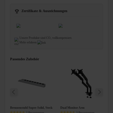
Zertifikate & Auszeichnungen
Unsere Produkte sind CO₂ vollkompensiert.
Mehr erfahren
Passendes Zubehör
Brennenstuhl Super-Solid, Steckdosenleiste 8-fach mit Überspannungsschutz
Dual Monitor Arm
K
2 Bewertungen
3 Bewertungen