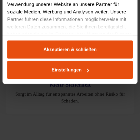
Verwendung unserer Website an unsere Partner für
soziale Medien, Werbung und Analysen weiter. Unsere
Sanft zu Haustieren
Partner führen diese Informationen möglicherweise mit
weiteren Daten zusammen, die Sie ihnen bereitgestellt
Reagiert empfindlich genug, um neugierige Vierbeiner zu
haben oder die sie im Rahmen Ihrer Nutzung der Dienste
schützen.
gesammelt haben.
Akzeptieren & schließen
Einstellungen
Mehr Sicherheit
Sorgt im Alltag für entspanntes Arbeiten ohne Risiko für
Schäden.