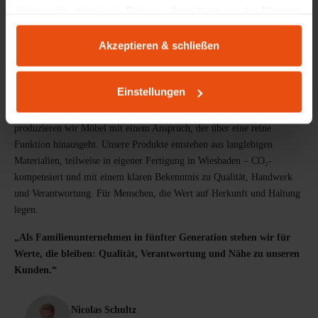
haben oder die sie im Rahmen Ihrer Nutzung der Dienste
gesammelt haben.
Akzeptieren & schließen
PRODUKTDESIGN AUS WIESBADEN
Möbel mit Herkunft & Haltung
Einstellungen
Lokale Wertschöpfung und Arbeitsplätze: Seit 1898 gestalten und
produzieren wir Möbel mit einem Anspruch, der über eine reine
Funktion hinausgeht. Unsere Produkte entstehen aus langlebigen
Materialien, teilweise in eigener Fertigung in Wiesbaden – CO₂-
kompensiert und mit einem klaren Bekenntnis zu Qualität, Handwerk
und Verantwortung. Für Menschen, die Wert auf Herkunft und Haltung
legen.
„Als Familienunternehmen in fünfter Generation stehen wir für
Werte, die bleiben: Qualität, Verantwortung und Nähe zu unseren
Kunden.“
Nicolas Schultz