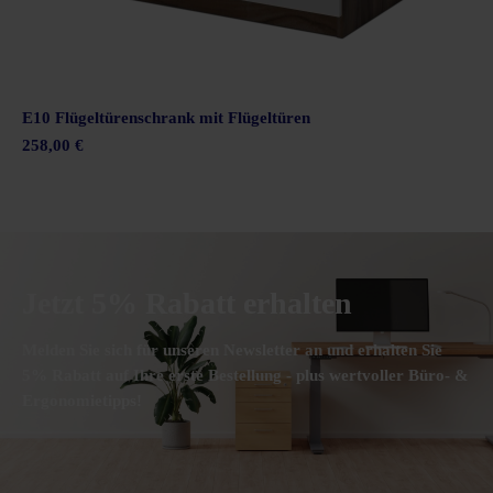
E10 Flügeltürenschrank mit Flügeltüren
258,00 €
Jetzt 5% Rabatt erhalten
Melden Sie sich für unseren Newsletter an und erhalten Sie
5% Rabatt auf Ihre erste Bestellung - plus wertvoller Büro- &
Ergonomietipps!