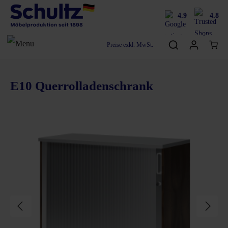
4.9
4.8
Preise exkl. MwSt.
E10 Querrolladenschrank
Bildergalerie überspringen