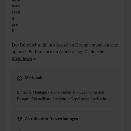
nsve
rsan
d
gro
ß
Der Bürodrehstuhl im klassischen Design ermöglicht eine
optimale Performance im Arbeitsalltag. Zahlreiche
Merkmale
Einfache Montage • Hohe Stabilität • Ergonomisches
Design • Verstellbare Sitzhöhe • Gepolsterte Sitzfläche
Zertifikate & Auszeichnungen