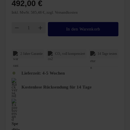
492,00 €
Inkl. MwSt. 585,48 €, zzgl. Versandkosten
Produkt Anzahl: Gib den gewünschten Wert ei
In den Warenkorb
2 Jahre Garantie
CO₂ voll kompensiert
14 Tage testen
Lieferzeit:
4-5 Wochen
Kostenlose Rücksendung für 14 Tage
Spe
ditio