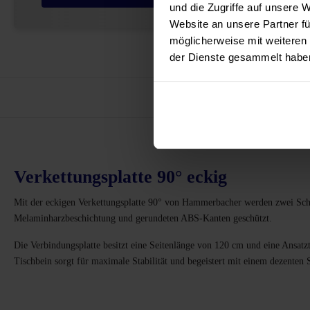
und die Zugriffe auf unsere 
Website an unsere Partner fü
möglicherweise mit weiteren
der Dienste gesammelt habe
Vor
Verkettungsplatte 90° eckig
Mit der eckigen Verkettungsplatte 90° von Hammerbacher werden zwei Schre
Melaminharzbeschichtung und gerundeten ABS-Kanten geschützt.
Die Verbindungsplatte besitzt eine Seitenlänge von 120 cm und eine Ansa
Tischbein sorgt für maximale Stabilität und begeistert mit einem dezenten S