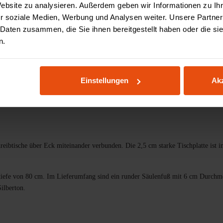
Website zu analysieren. Außerdem geben wir Informationen zu I
Zahlung & Finanzieru
r soziale Medien, Werbung und Analysen weiter. Unsere Partner
 Daten zusammen, die Sie ihnen bereitgestellt haben oder die s
n.
teile
Spezifikationen
Bewertungen
3D Konfig
Einstellungen
Akz
ibtische über Eck miteinander verbunden. Die 2,5 cm starke Tischplatte ist in
tztiefe von 80 cm. Im Lieferumfang sind ein runder Säulenfuß mit 6 cm Durch
ilberton.