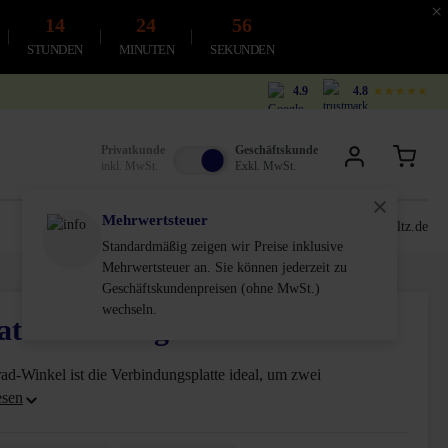
×
14
24
55
STUNDEN
MINUTEN
SEKUNDEN
4.9
4.8
★★★★★
Privatkunde
Geschäftskunde
inkl. MwSt.
Exkl. MwSt.
Mehrwertsteuer
0611-18 55 180
service@schultz.de
Standardmäßig zeigen wir Preise inklusive
Mehrwertsteuer an. Sie können jederzeit zu
Geschäftskundenpreisen (ohne MwSt.)
wechseln.
tte 90° eckig
d-Winkel ist die Verbindungsplatte ideal, um zwei