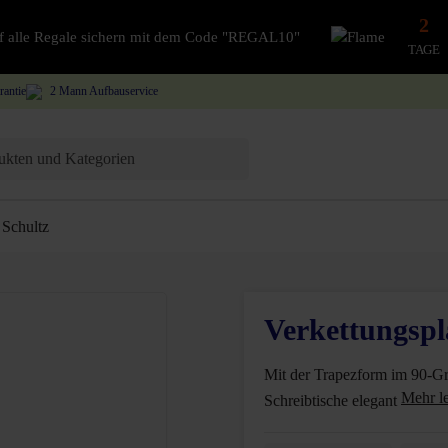
2
auf alle Regale sichern mit dem Code "REGAL10"
TAGE
rantie
2 Mann Aufbauservice
Schultz
Verkettungspla
Mit der Trapezform im 90-Gra
Schreibtische elegant