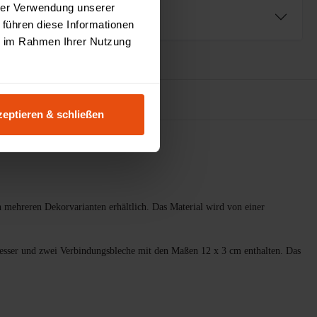
hrer Verwendung unserer
ng
 führen diese Informationen
ie im Rahmen Ihrer Nutzung
urator
eptieren & schließen
 mehreren Dekorvarianten erhältlich. Das Material wird von einer
messer und zwei Verbindungsbleche mit den Maßen 12 x 3 cm enthalten. Das