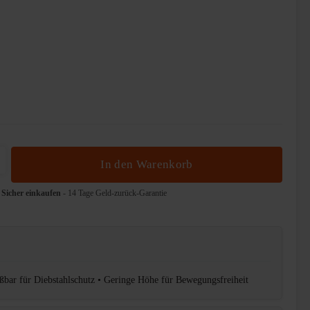
b den gewünschten Wert ein oder benutze die 
In den Warenkorb
Sicher einkaufen
- 14 Tage Geld-zurück-Garantie
ßbar für Diebstahlschutz • Geringe Höhe für Bewegungsfreiheit