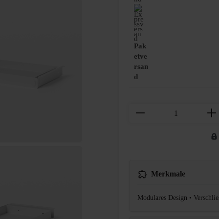
Pak
etve
rsan
d
Produkt Anzahl: Gi
Merkmale
Modulares Design • Verschlie