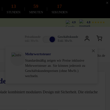
×
13
59
16
STUNDEN
MINUTEN
SEKUNDEN
4.9
4.8
★★★★★
Privatkunde
Geschäftskunde
inkl. MwSt.
Exkl. MwSt.
Mehrwertsteuer
0611-18 55 180
service@schultz.de
Standardmäßig zeigen wir Preise inklusive
Mehrwertsteuer an. Sie können jederzeit zu
Geschäftskundenpreisen (ohne MwSt.)
wechseln.
de mit Schloss
lade kombiniert modulares Design mit Sicherheit. Die einfache