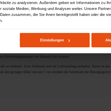
Website zu analysieren. Außerdem geben wir Informationen zu I
r soziale Medien, Werbung und Analysen weiter. Unsere Partner
Varianten
Vorteile
Spezifikationen
Bewertun
 Daten zusammen, die Sie ihnen bereitgestellt haben oder die s
n.
Einstellungen
Akz
hublade mit Schloss auf modulare Bürokonzepte. Mit Schrauben lässt sich das Z
dem Einrichtungskonzept von klassisch bis modern.
tahl zu schützen. Zwei Schlüssel sind im Lieferumfang enthalten. Innen ist d
nk der geringen Höhe von nur 5 cm schränkt die Schublade die Bewegungsfreih