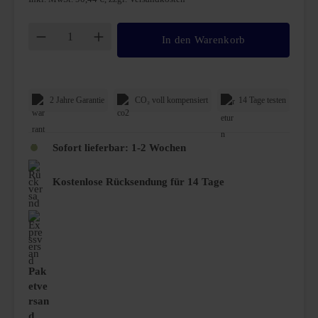
Produkt Anzahl: Gib den gewünschten Wert ei
In den Warenkorb
2 Jahre Garantie
CO₂ voll kompensiert
14 Tage testen
Sofort lieferbar: 1-2 Wochen
Kostenlose Rücksendung für 14 Tage
Pak
etve
rsan
d