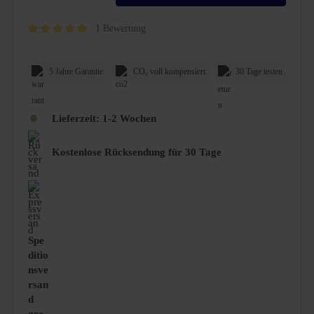
1 Bewertung
Durchschnittliche Bewertung von 5 von 5 Sternen
5 Jahre Garantie
CO₂ voll kompensiert
30 Tage testen
Lieferzeit:
1-2 Wochen
Kostenlose Rücksendung für 30 Tage
Spe
ditio
nsve
rsan
d