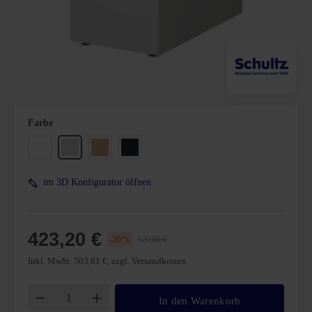
auswählen
Farbe
Weiß
Lichtgrau
Buche
Mattschwarz
im 3D Konfigurator öffnen
423,20 €
-20 %
529,00 €
Inkl. MwSt. 503,61 €, zzgl. Versandkosten
Produkt Anzahl: Gib den gewünschten Wert ei
In den Warenkorb