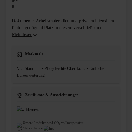
gro
ß
Dokumente, Arbeitsmaterialien und privaten Utensilien
finden genügend Platz in diesem verschließbaren
Merkmale
Viel Stauraum • Pflegeleichte Oberfläche • Einfache
Büroerweiterung
Zertifikate & Auszeichnungen
Unsere Produkte sind CO₂ vollkompensiert.
Mehr erfahren