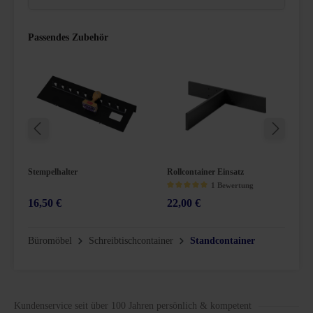
Passendes Zubehör
Stempelhalter
Rollcontainer Einsatz
E
1 Bewertung
16,50 €
22,00 €
4
Durchschnittliche Bewertung von 5 von 5 Sternen
Büromöbel
Schreibtischcontainer
Standcontainer
Kundenservice seit über 100 Jahren persönlich & kompetent