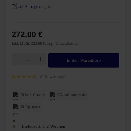
auf Anfrage möglich
272,00 €
Inkl. MwSt. 323,68 €, zzgl. Versandkosten
Produkt Anzahl: Gib den gewünschten Wert ei
In den Warenkorb
41 Bewertungen
Durchschnittliche Bewertung von 4.9 von 5 Sternen
20 Jahre Garantie
CO₂ voll kompensiert
30 Tage testen
Lieferzeit:
1-2 Wochen