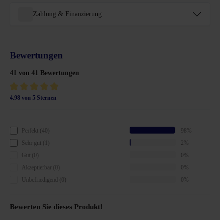
Zahlung & Finanzierung
Bewertungen
41 von 41 Bewertungen
4.98 von 5 Sternen
Durchschnittliche Bewertung von 4.9 von 5 Sternen
Perfekt (40)
98%
Sehr gut (1)
2%
Gut (0)
0%
Akzeptierbar (0)
0%
Unbefriedigend (0)
0%
Bewerten Sie dieses Produkt!