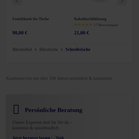
Frontblende für Tische
Kabeldurchführung
K
17 Bewertungen
90,00 €
21,00 €
3
5 Sternen
Durchschnittliche Bewertung von 4.9 von 5 Sternen
Du
Büromöbel
Bürotische
Schreibtische
Kundenservice seit über 100 Jahren persönlich & kompetent
Persönliche Beratung
Unsere Experten sind für Sie da –
kostenlos & unverbindlich.
Jetzt beraten lassen