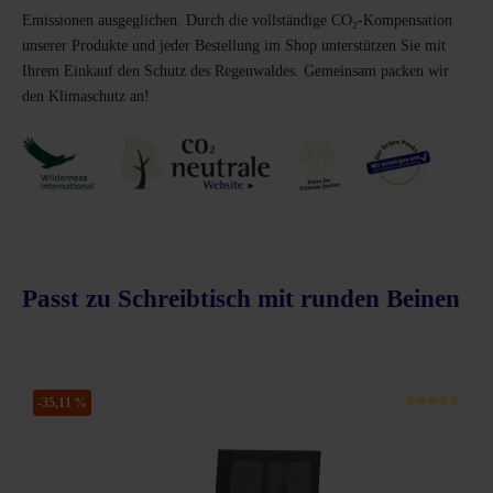
Emissionen ausgeglichen. Durch die vollständige CO₂-Kompensation
unserer Produkte und jeder Bestellung im Shop unterstützen Sie mit
Ihrem Einkauf den Schutz des Regenwaldes. Gemeinsam packen wir
den Klimaschutz an!
Passt zu Schreibtisch mit runden Beinen
Produktgalerie überspringen
-35,11 %
schnittliche Bewertung von 5 von 5 Sternen
Durchsc