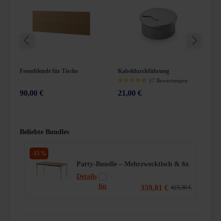
Frontblende für Tische
Kabeldurchführung
K
17 Bewertungen
90,00 €
21,00 €
3
Durchschnittliche Bewertung von 4.9 von 5 Sternen
Du
Beliebte Bundles
-15 %
Party‑Bundle – Mehrzwecktisch & 6x Stapelstu
Details
359,81 €
423,30 €