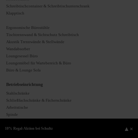
Schreibtischcontainer & Schreibtischunterschrank
Klapptisch
Ergonomische Bürostühle
Tischtrennwand & Sichtschutz Schreibtisch
Akustik Trennwände & Stellwände
Wandabsorber
Loungesessel Büro
Loungemöbel für Wartebereich & Büro
Büro & Lounge Sofa
Betriebseinrichtung
Stahlschränke
Schließfachschränke & Fächerschränke
Arbeitstische
Spinde
Stockbetten & Etagenbetten
▲
×
10% Regal-Aktion bei Schultz