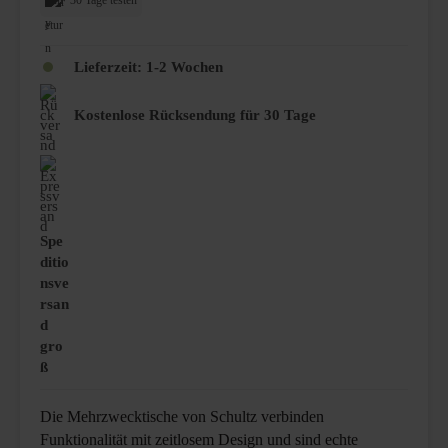
30 Tage testen
Lieferzeit:
1-2 Wochen
Kostenlose Rücksendung für 30 Tage
Spe
ditio
nsve
rsan
d
gro
ß
Die Mehrzwecktische von Schultz verbinden
Funktionalität mit zeitlosem Design und sind echte