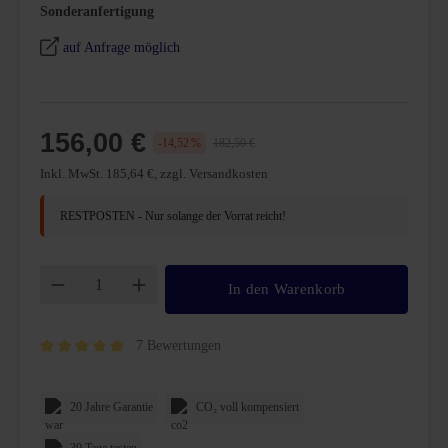
auswählen
Sonderanfertigung
auf Anfrage möglich
156,00 €
-14,52 %
182,50 €
Inkl. MwSt. 185,64 €, zzgl. Versandkosten
RESTPOSTEN - Nur solange der Vorrat reicht!
Produkt Anzahl: Gib den gewünschten Wert ei
In den Warenkorb
7 Bewertungen
Durchschnittliche Bewertung von 5 von 5 Sternen
20 Jahre Garantie
CO₂ voll kompensiert