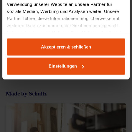
Verwendung unserer Website an unsere Partner für
soziale Medien, Werbung und Analysen weiter. Unsere
trusted by
Partner führen diese Informationen möglicherweise mit
weiteren Daten zusammen, die Sie ihnen bereitgestellt
haben oder die sie im Rahmen Ihrer Nutzung der Dienste
gesammelt haben.
Akzeptieren & schließen
Einstellungen
Made by Schultz