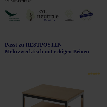
den Klimaschutz an!
Passt zu RESTPOSTEN
Mehrzwecktisch mit eckigen Beinen
Produktgalerie überspringen
schnittliche Bewertung von 4.9 von 5 Sternen
Durchsc