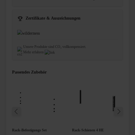
Zertifikate & Auszeichnungen
Unsere Produkte sind CO₂ vollkompensiert.
Mehr erfahren
Passendes Zubehör
ckdosenleiste 8-fach mit Überspannungsschutz
Rack-Befestigungs Set
Rack-Schienen 4 HE
S