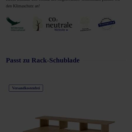
den Klimaschutz an!
Passt zu Rack-Schublade
Produktgalerie überspringen
Versandkostenfrei
schnittliche Bewertung von 4.8 von 5 Sternen