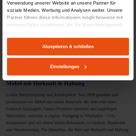
Verwendung unserer Website an unsere Partner für
soziale Medien, Werbung und Analysen weiter. Unsere
Partner führen diese Informationen möglicherweise mit
weiteren Daten zusammen, die Sie ihnen bereitgestellt
haben oder die sie im Rahmen Ihrer Nutzung der Dienste
gesammelt haben.
Akzeptieren & schließen
Einstellungen
PRODUKTDESIGN AUS WIESBADEN
Möbel mit Herkunft & Haltung
Lokale Wertschöpfung und Arbeitsplätze: Seit 1898 gestalten und
produzieren wir Möbel mit einem Anspruch, der über eine reine
Funktion hinausgeht. Unsere Produkte entstehen aus langlebigen
Materialien, teilweise in eigener Fertigung in Wiesbaden – CO₂-
kompensiert und mit einem klaren Bekenntnis zu Qualität, Handwerk
und Verantwortung. Für Menschen, die Wert auf Herkunft und Haltung