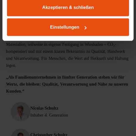
PRODUKTDESIGN AUS WIESBADEN
Akzeptieren & schließen
Möbel mit Herkunft & Haltung
Lokale Wertschöpfung und Arbeitsplätze: Seit 1898 gestalten und
Einstellungen
produzieren wir Möbel mit einem Anspruch, der über eine reine
Funktion hinausgeht. Unsere Produkte entstehen aus langlebigen
Materialien, teilweise in eigener Fertigung in Wiesbaden – CO₂-
kompensiert und mit einem klaren Bekenntnis zu Qualität, Handwerk
und Verantwortung. Für Menschen, die Wert auf Herkunft und Haltung
legen.
„Als Familienunternehmen in fünfter Generation stehen wir für
Werte, die bleiben: Qualität, Verantwortung und Nähe zu unseren
Kunden.“
Nicolas Schultz
Inhaber 4. Generation
Christopher Schultz