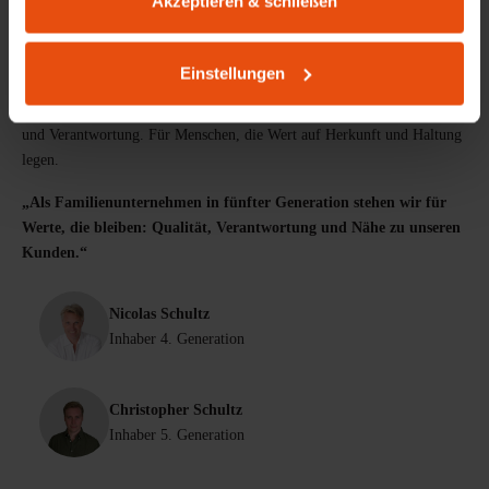
Akzeptieren & schließen
Lokale Wertschöpfung und Arbeitsplätze: Seit 1898 gestalten und
produzieren wir Möbel mit einem Anspruch, der über eine reine
Funktion hinausgeht. Unsere Produkte entstehen aus langlebigen
Einstellungen
Materialien, teilweise in eigener Fertigung in Wiesbaden – CO₂-
kompensiert und mit einem klaren Bekenntnis zu Qualität, Handwerk
und Verantwortung. Für Menschen, die Wert auf Herkunft und Haltung
legen.
„Als Familienunternehmen in fünfter Generation stehen wir für
Werte, die bleiben: Qualität, Verantwortung und Nähe zu unseren
Kunden.“
Nicolas Schultz
Inhaber 4. Generation
Christopher Schultz
Inhaber 5. Generation