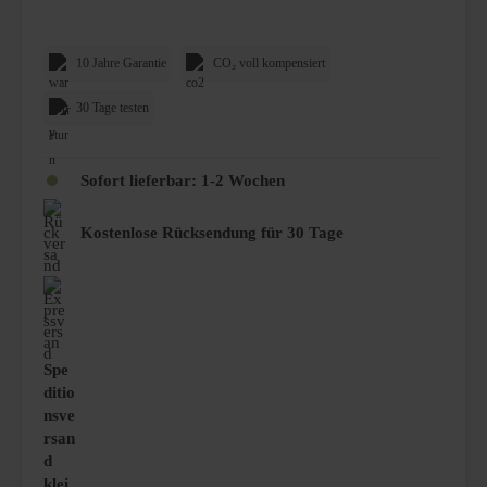
10 Jahre Garantie
CO₂ voll kompensiert
30 Tage testen
Sofort lieferbar: 1-2 Wochen
Kostenlose Rücksendung für 30 Tage
Spe
ditio
nsve
rsan
d
klei