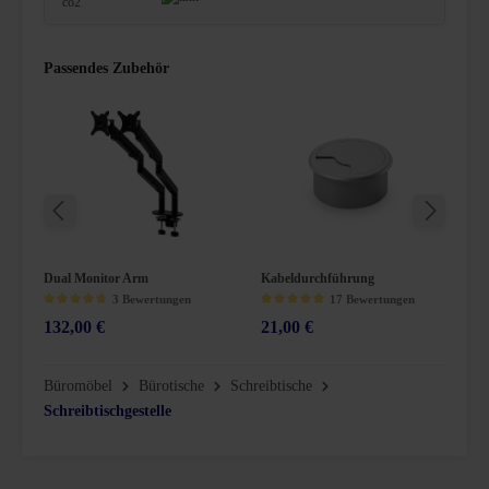
Passendes Zubehör
Dual Monitor Arm
Kabeldurchführung
K
3 Bewertungen
17 Bewertungen
132,00 €
21,00 €
3
n 5 Sternen
Durchschnittliche Bewertung von 4.6 von 5 Sternen
Durchschnittliche Bewertung von 4.9 von 5 Sternen
Du
Büromöbel
Bürotische
Schreibtische
Schreibtischgestelle