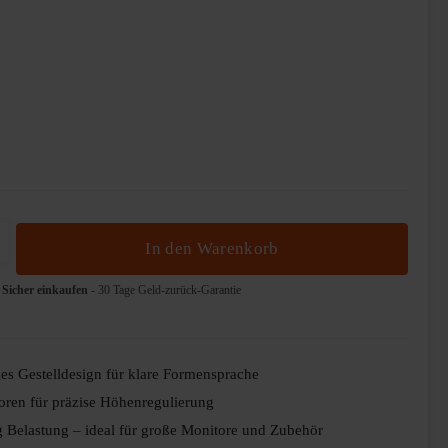
b den gewünschten Wert ein oder benutze die 
In den Warenkorb
Sicher einkaufen
- 30 Tage Geld-zurück-Garantie
es Gestelldesign für klare Formensprache
oren für präzise Höhenregulierung
kg Belastung – ideal für große Monitore und Zubehör