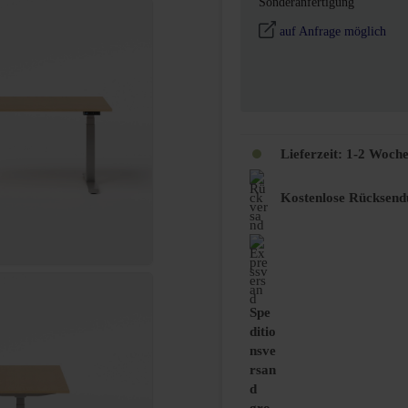
auswähle
Sonderanfertigung
auf Anfrage möglich
Lieferzeit:
1-2 Woch
Kostenlose Rücksend
Spe
ditio
nsve
rsan
d