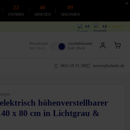
×
22
40
08
STUNDEN
MINUTEN
SEKUNDEN
4.9
4.8
★★★★★
Privatkunde
Geschäftskunde
inkl. MwSt.
Exkl. MwSt.
0611-18 55 180
service@schultz.de
ungen
elektrisch höhenverstellbarer
n 4.8 von 5 Sternen
 140 x 80 cm in Lichtgrau &