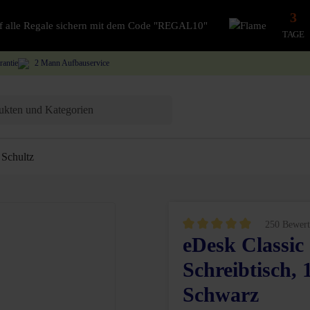
3
auf alle Regale sichern mit dem Code "REGAL10"
TAGE
rantie
2 Mann Aufbauservice
Schultz
250 Bewert
eDesk Classic 
Durchschnittliche Bewertung vo
Schreibtisch,
Schwarz