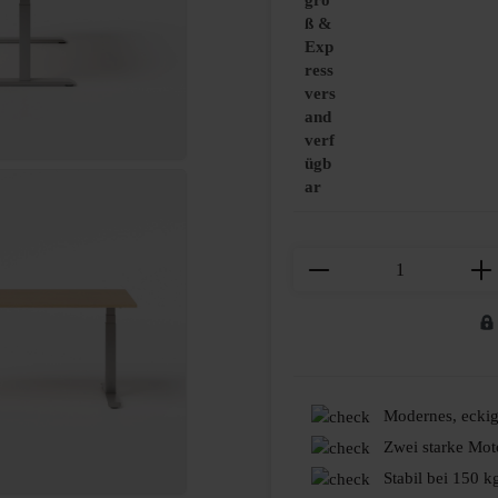
gro
ß &
Exp
ress
vers
and
verf
ügb
ar
Produkt Anzahl: Gi
Modernes, eckig
Zwei starke Mot
Stabil bei 150 