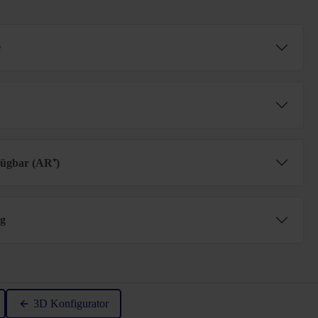
e
fügbar (AR⁺)
ng
n 4.8 von 5 Sternen
3D Konfigurator