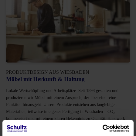
PRODUKTDESIGN AUS WIESBADEN
Möbel mit Herkunft & Haltung
Lokale Wertschöpfung und Arbeitsplätze: Seit 1898 gestalten und
produzieren wir Möbel mit einem Anspruch, der über eine reine
Funktion hinausgeht. Unsere Produkte entstehen aus langlebigen
Materialien, teilweise in eigener Fertigung in Wiesbaden – CO₂-
kompensiert und mit einem klaren Bekenntnis zu Qualität, Handwerk
und Verantwortung. Für Menschen, die Wert auf Herkunft und Haltung
legen.