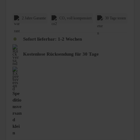
2 Jahre Garantie
CO₂ voll kompensiert
30 Tage testen
Sofort lieferbar: 1-2 Wochen
Kostenlose Rücksendung für 30 Tage
Spe
ditio
nsve
rsan
d
klei
n