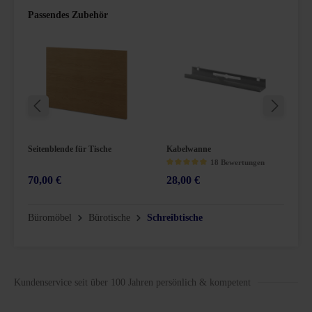
Passendes Zubehör
Seitenblende für Tische
Kabelwanne
L
18 Bewertungen
70,00 €
28,00 €
6
n 5 Sternen
Durchschnittliche Bewertung von 4.9 von 5 Sternen
Büromöbel
Bürotische
Schreibtische
Kundenservice seit über 100 Jahren persönlich & kompetent