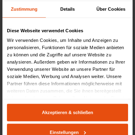
„Als Familienunternehmen in fünfter Generation stehen wir für
Zustimmung
Details
Über Cookies
Werte, die bleiben: Qualität, Verantwortung und Nähe zu unseren
Kunden.“
Diese Webseite verwendet Cookies
Nicolas Schultz
Wir verwenden Cookies, um Inhalte und Anzeigen zu
Inhaber 4. Generation
personalisieren, Funktionen für soziale Medien anbieten
zu können und die Zugriffe auf unsere Website zu
analysieren. Außerdem geben wir Informationen zu Ihrer
Christopher Schultz
Verwendung unserer Website an unsere Partner für
Inhaber 5. Generation
soziale Medien, Werbung und Analysen weiter. Unsere
Partner führen diese Informationen möglicherweise mit
weiteren Daten zusammen, die Sie ihnen bereitgestellt
haben oder die sie im Rahmen Ihrer Nutzung der Dienste
gesammelt haben.
Akzeptieren & schließen
Einstellungen