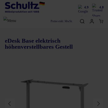
4.9
4.8
Preise exkl. MwSt.
eDesk Base elektrisch
höhenverstellbares Gestell
Bildergalerie überspringen