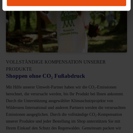
VOLLSTÄNDIGE KOMPENSATION UNSERER
PRODUKTE
Shoppen ohne CO₂ Fußabdruck
Mit Hilfe unserer Umwelt-Partner haben wir die CO₂-Emissionen
berechnet, die verursacht werden, bis Ihr Produkt bei Ihnen ankommt.
Durch die Unterstützung ausgewählter Klimaschutzprojekte von
Wilderness International und anderen Partnern werden die verursachten
Emissionen ausgeglichen. Durch die vollständige CO₂-Kompensation
unserer Produkte und jeder Bestellung im Shop unterstützen Sie mit
Ihrem Einkauf den Schutz des Regenwaldes. Gemeinsam packen wir