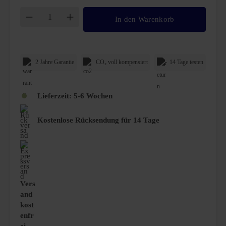
Produkt Anzahl: Gib den gewünschten Wert ei
In den Warenkorb
2 Jahre Garantie
CO₂ voll kompensiert
14 Tage testen
Lieferzeit:
5-6 Wochen
Kostenlose Rücksendung für 14 Tage
Vers
and
kost
enfr