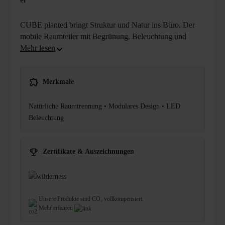
ei
CUBE planted bringt Struktur und Natur ins Büro. Der
mobile Raumteiler mit Begrünung, Beleuchtung und
Merkmale
Natürliche Raumtrennung • Modulares Design • LED
Beleuchtung
Zertifikate & Auszeichnungen
Unsere Produkte sind CO₂ vollkompensiert.
Mehr erfahren