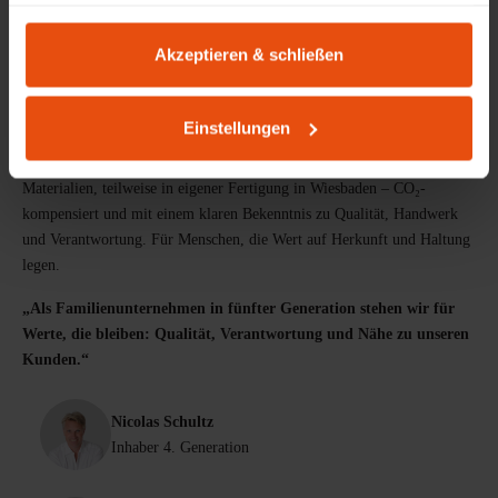
haben oder die sie im Rahmen Ihrer Nutzung der Dienste
gesammelt haben.
PRODUKTDESIGN AUS WIESBADEN
Akzeptieren & schließen
Möbel mit Herkunft & Haltung
Lokale Wertschöpfung und Arbeitsplätze: Seit 1898 gestalten und
Einstellungen
produzieren wir Möbel mit einem Anspruch, der über eine reine
Funktion hinausgeht. Unsere Produkte entstehen aus langlebigen
Materialien, teilweise in eigener Fertigung in Wiesbaden – CO₂-
kompensiert und mit einem klaren Bekenntnis zu Qualität, Handwerk
und Verantwortung. Für Menschen, die Wert auf Herkunft und Haltung
legen.
„Als Familienunternehmen in fünfter Generation stehen wir für
Werte, die bleiben: Qualität, Verantwortung und Nähe zu unseren
Kunden.“
Nicolas Schultz
Inhaber 4. Generation